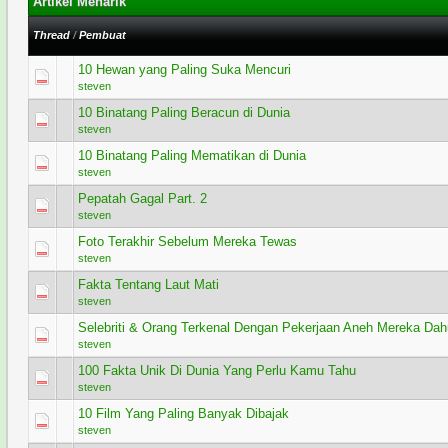
Artikel Menarik
Thread
/
Pembuat
10 Hewan yang Paling Suka Mencuri
0 Voting - 0 dari 5 secara Rata-rata
1
2
3
4
5
steven
10 Binatang Paling Beracun di Dunia
0 Voting - 0 dari 5 secara Rata-rata
1
2
3
4
5
steven
10 Binatang Paling Mematikan di Dunia
0 Voting - 0 dari 5 secara Rata-rata
1
2
3
4
5
steven
Pepatah Gagal Part. 2
0 Voting - 0 dari 5 secara Rata-rata
1
2
3
4
5
steven
Foto Terakhir Sebelum Mereka Tewas
0 Voting - 0 dari 5 secara Rata-rata
1
2
3
4
5
steven
Fakta Tentang Laut Mati
0 Voting - 0 dari 5 secara Rata-rata
1
2
3
4
5
steven
Selebriti & Orang Terkenal Dengan Pekerjaan Aneh Mereka Dah
0 Voting - 0 dari 5 secara Rata-rata
1
2
3
4
5
steven
100 Fakta Unik Di Dunia Yang Perlu Kamu Tahu
0 Voting - 0 dari 5 secara Rata-rata
1
2
3
4
5
steven
10 Film Yang Paling Banyak Dibajak
0 Voting - 0 dari 5 secara Rata-rata
1
2
3
4
5
steven