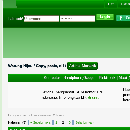
Cari
Daftar
Halo sob!
Warung Hijau
/
Copy, paste, dll
/
Artikel Menarik
Komputer
|
Handphone,Gadget
|
Elektronik
|
Mobil,
Hub
Dexon1, penghemat BBM nomor 1 di
pema
Indonesia. Info lengkap klik
di sini.
har
Pengguna menelusuri forum ini: 2 Tamu
Halaman (3):
« Sebelumnya
1
2
3
Selanjutnya »