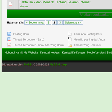
Fakta Unik dan Menarik Tentang Sejarah Internet
0 Voting - 0 dari 5 secara Rata-rata
1
2
3
4
5
steven
Halaman (3):
« Sebelumnya
1
2
3
Selanjutnya »
Posting Baru
Tidak Ada Posting Baru
Thread Terpopuler (Baru)
Memiliki posting dari Anda
Thread Terpopuler (Tidak Ada Yang Baru)
Thread Yang Terkunci
Hubungi Kami
|
My Website
|
Kembali Ke Atas
|
Kembali Ke Konten
|
Mobile Version
|
Sind
Digerakkan oleh
MyBB
, © 2002-2013
MyBB Group
.