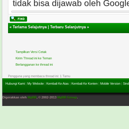
tidak bisa dijawab oleh Googl
«
Terlama Selajutnya
|
Terbaru Selanjutnya
»
Tampilkan Versi Cetak
Kirim Thread ini ke Teman
Berlangganan ke thread ini
Pengguna yang membaca thread ini: 1 Tamu
Hubungi Kami
|
My Website
|
Kembali Ke Atas
|
Kembali Ke Konten
|
Mobile Version
|
Sind
Digerakkan oleh
MyBB
, © 2002-2013
MyBB Group
.