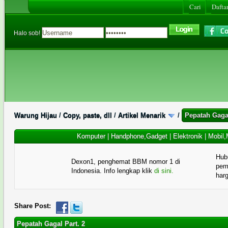
Cari
Daftar
Halo sob!
Warung Hijau
/
Copy, paste, dll
/
Artikel Menarik
/
Pepatah Gagal
Komputer
|
Handphone,Gadget
|
Elektronik
|
Mobil,
Hub
Dexon1, penghemat BBM nomor 1 di
pema
Indonesia. Info lengkap klik
di sini.
har
Share Post:
Pepatah Gagal Part. 2