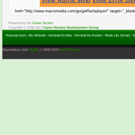
href="http://www.macromedia.com/go/getflashplayer/" target="_blan
Powered by the
Game Section
Copyright © 2006-2013
Game Section Development Group
Hubungi Kami
|
My Website
|
Kembali Ke Atas
|
Kembali Ke Konten
|
Mode Lite (Arsip)
|
S
Digerakkan oleh
MyBB
, © 2002-2013
MyBB Group
.