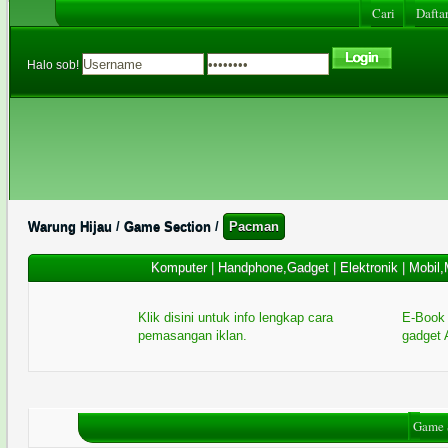
Cari
Daftar
Halo sob!
Warung Hijau
/
Game Section
/
Pacman
Komputer
|
Handphone,Gadget
|
Elektronik
|
Mobil,
Klik disini untuk info lengkap cara
E-Book 
pemasangan iklan.
gadget 
Game 