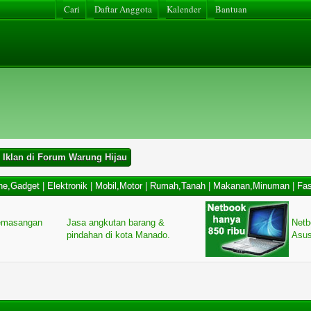
Cari
Daftar Anggota
Kalender
Bantuan
 Iklan di Forum Warung Hijau
ne,Gadget
|
Elektronik
|
Mobil,Motor
|
Rumah,Tanah
|
Makanan,Minuman
|
Fas
 pemasangan
Jasa angkutan barang &
Netb
pindahan di kota Manado.
Asus