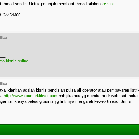
at thread sendiri. Untuk petunjuk membuat thread silakan
ke sini.
8124454466.
ijau
___
nfo bisnis online
ijau
ya iklankan adalah bisnis pengisian pulsa all operator atau pembayaran listri
nya
http://www.counterklikvsi.com
nah jika ada yg mendaftar dr web tsbt makan
gan isi iklanya peluang bisnis yg link nya mengarah keweb trsebut..trims