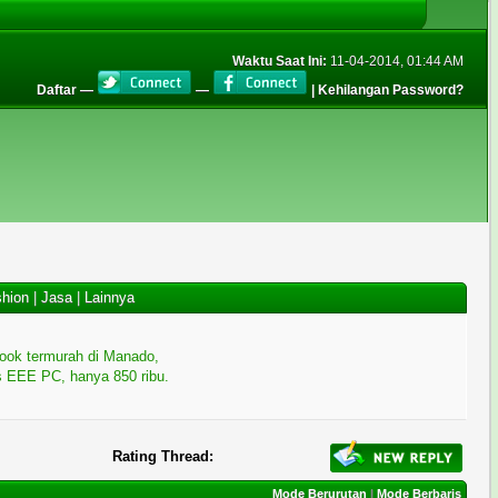
Waktu Saat Ini:
11-04-2014, 01:44 AM
Daftar
—
—
|
Kehilangan Password?
hion
|
Jasa
|
Lainnya
ook termurah di Manado,
 EEE PC, hanya 850 ribu.
Rating Thread:
Mode Berurutan
|
Mode Berbaris