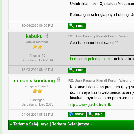
Untuk iklan jenis 3, silakan Anda bu
Keterangan selengkapnya hubungi 0
20-04-2013 08:50 PM
kabuku
RE: Jasa Pasang Iklan di Forum Warung H
Junior Member
Apa tu banner buat sandiri?
______________________________
Posting: 17
kumpulan peluang bisnis
untuk kita
i
Bergabung: Feb 2014
18-03-2014 05:40 PM
ramon sikumbang
RE: Jasa Pasang Iklan di Forum Warung H
vsi garuda muda
Klo saya bikin iklan premium tp yg sa
itu..ini saya kasih web pendaftaran
bisakah saya buat iklan premium den
Posting: 4
http://www.goklikdisini.tk
Bergabung: Dec 2013
04-04-2014 05:31 PM
«
Terlama Selajutnya
|
Terbaru Selanjutnya
»