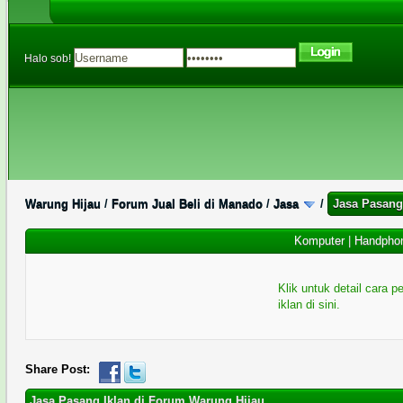
Halo sob!
Warung Hijau
/
Forum Jual Beli di Manado
/
Jasa
/
Jasa Pasang
Komputer
|
Handpho
Klik untuk detail cara
iklan di sini.
0 Memberi Suara - 0 Rata-rata
1
2
3
4
5
Share Post:
Jasa Pasang Iklan di Forum Warung Hijau