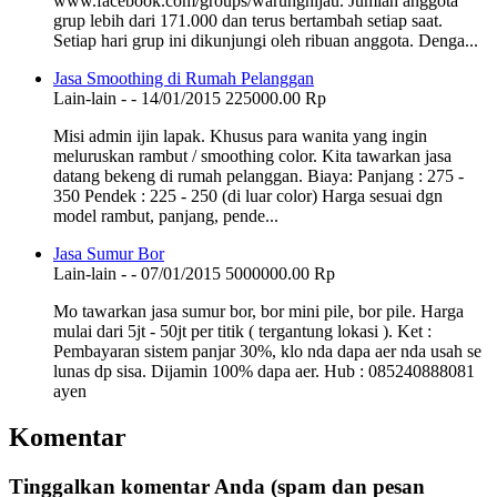
www.facebook.com/groups/warunghijau. Jumlah anggota
grup lebih dari 171.000 dan terus bertambah setiap saat.
Setiap hari grup ini dikunjungi oleh ribuan anggota. Denga...
Jasa Smoothing di Rumah Pelanggan
Lain-lain
-
-
14/01/2015
225000.00 Rp
Misi admin ijin lapak. Khusus para wanita yang ingin
meluruskan rambut / smoothing color. Kita tawarkan jasa
datang bekeng di rumah pelanggan. Biaya: Panjang : 275 -
350 Pendek : 225 - 250 (di luar color) Harga sesuai dgn
model rambut, panjang, pende...
Jasa Sumur Bor
Lain-lain
-
-
07/01/2015
5000000.00 Rp
Mo tawarkan jasa sumur bor, bor mini pile, bor pile. Harga
mulai dari 5jt - 50jt per titik ( tergantung lokasi ). Ket :
Pembayaran sistem panjar 30%, klo nda dapa aer nda usah se
lunas dp sisa. Dijamin 100% dapa aer. Hub : 085240888081
ayen
Komentar
Tinggalkan komentar Anda (spam dan pesan