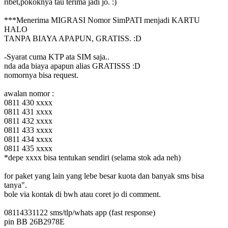
ribet,pokoknya tau terima jadi jo. :)
***Menerima MIGRASI Nomor SimPATI menjadi KARTU
HALO
TANPA BIAYA APAPUN, GRATISS. :D
-Syarat cuma KTP ata SIM saja..
nda ada biaya apapun alias GRATISSS :D
nomornya bisa request.
awalan nomor :
0811 430 xxxx
0811 431 xxxx
0811 432 xxxx
0811 433 xxxx
0811 434 xxxx
0811 435 xxxx
*depe xxxx bisa tentukan sendiri (selama stok ada neh)
for paket yang lain yang lebe besar kuota dan banyak sms bisa
tanya".
bole via kontak di bwh atau coret jo di comment.
08114331122 sms/tlp/whats app (fast response)
pin BB 26B2978E