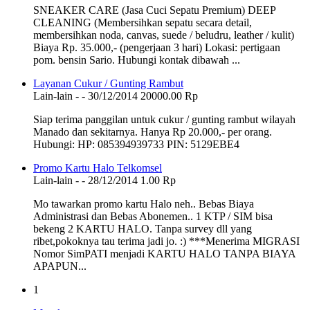
SNEAKER CARE (Jasa Cuci Sepatu Premium) DEEP
CLEANING (Membersihkan sepatu secara detail,
membersihkan noda, canvas, suede / beludru, leather / kulit)
Biaya Rp. 35.000,- (pengerjaan 3 hari) Lokasi: pertigaan
pom. bensin Sario. Hubungi kontak dibawah ...
Layanan Cukur / Gunting Rambut
Lain-lain
-
-
30/12/2014
20000.00 Rp
Siap terima panggilan untuk cukur / gunting rambut wilayah
Manado dan sekitarnya. Hanya Rp 20.000,- per orang.
Hubungi: HP: 085394939733 PIN: 5129EBE4
Promo Kartu Halo Telkomsel
Lain-lain
-
-
28/12/2014
1.00 Rp
Mo tawarkan promo kartu Halo neh.. Bebas Biaya
Administrasi dan Bebas Abonemen.. 1 KTP / SIM bisa
bekeng 2 KARTU HALO. Tanpa survey dll yang
ribet,pokoknya tau terima jadi jo. :) ***Menerima MIGRASI
Nomor SimPATI menjadi KARTU HALO TANPA BIAYA
APAPUN...
1