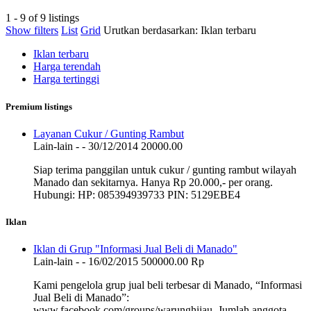
1 - 9 of 9 listings
Show filters
List
Grid
Urutkan berdasarkan:
Iklan terbaru
Iklan terbaru
Harga terendah
Harga tertinggi
Premium listings
Layanan Cukur / Gunting Rambut
Lain-lain
-
-
30/12/2014
20000.00
Siap terima panggilan untuk cukur / gunting rambut wilayah
Manado dan sekitarnya. Hanya Rp 20.000,- per orang.
Hubungi: HP: 085394939733 PIN: 5129EBE4
Iklan
Iklan di Grup "Informasi Jual Beli di Manado"
Lain-lain
-
-
16/02/2015
500000.00 Rp
Kami pengelola grup jual beli terbesar di Manado, “Informasi
Jual Beli di Manado”:
www.facebook.com/groups/warunghijau. Jumlah anggota