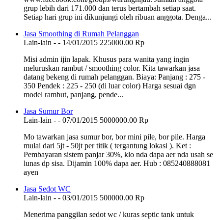
grup lebih dari 171.000 dan terus bertambah setiap saat.
Setiap hari grup ini dikunjungi oleh ribuan anggota. Denga...
Jasa Smoothing di Rumah Pelanggan
Lain-lain
-
-
14/01/2015
225000.00 Rp
Misi admin ijin lapak. Khusus para wanita yang ingin
meluruskan rambut / smoothing color. Kita tawarkan jasa
datang bekeng di rumah pelanggan. Biaya: Panjang : 275 -
350 Pendek : 225 - 250 (di luar color) Harga sesuai dgn
model rambut, panjang, pende...
Jasa Sumur Bor
Lain-lain
-
-
07/01/2015
5000000.00 Rp
Mo tawarkan jasa sumur bor, bor mini pile, bor pile. Harga
mulai dari 5jt - 50jt per titik ( tergantung lokasi ). Ket :
Pembayaran sistem panjar 30%, klo nda dapa aer nda usah se
lunas dp sisa. Dijamin 100% dapa aer. Hub : 085240888081
ayen
Jasa Sedot WC
Lain-lain
-
-
03/01/2015
500000.00 Rp
Menerima panggilan sedot wc / kuras septic tank untuk