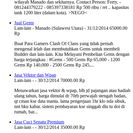
wilayah Manado dan sekitarnya. Contact Person: Ferry, -
081244379222 - 085397338181 Rp 500 ribu / ret .. kapasitas
tank 1200 liter (dalam kota). >NEGO<
Jual Gems
Lain-lain
-
Manado (Sulawesi Utara)
-
31/12/2014
65000.00
Rp
Buat Para Gamers Clash Of Clans yang tidak pernah
mengenal lelah dan membutuhkan Gems untuk membeli
Builder dan lain-lain. Kita Melayani Pembelian Gems dengan
harga terjangkau : ‪#‎Gems‬ - 500 Gems Rp 65,000 - 1200
Gems Rp 140,000 - 2500 Gems Rp 245,...
Jasa Vektor dan Wpap
Lain-lain
-
-
30/12/2014
70000.00 Rp
Menawarkan jasa vektor & wpap, blh jd pajangan atau hadiah
ulang tahun, harga dimulai dr 70rb perwajah stengah badan,
qt cman kse data manta. lama pengerjaan 1hr klo nda sibuk,
nnt bku kabar. sistem pembayaran kse singgah dlu tu doi di
rumah, bar...
Jasa Cuci Sepatu Premium
Lain-lain
-
-
30/12/2014
35000.00 Rp