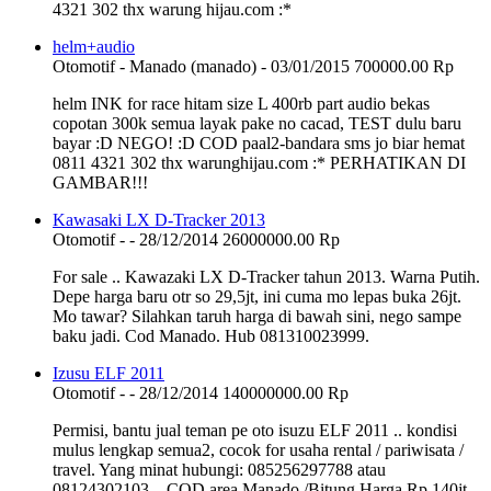
4321 302 thx warung hijau.com :*
helm+audio
Otomotif
-
Manado (manado)
-
03/01/2015
700000.00 Rp
helm INK for race hitam size L 400rb part audio bekas
copotan 300k semua layak pake no cacad, TEST dulu baru
bayar :D NEGO! :D COD paal2-bandara sms jo biar hemat
0811 4321 302 thx warunghijau.com :* PERHATIKAN DI
GAMBAR!!!
Kawasaki LX D-Tracker 2013
Otomotif
-
-
28/12/2014
26000000.00 Rp
For sale .. Kawazaki LX D-Tracker tahun 2013. Warna Putih.
Depe harga baru otr so 29,5jt, ini cuma mo lepas buka 26jt.
Mo tawar? Silahkan taruh harga di bawah sini, nego sampe
baku jadi. Cod Manado. Hub 081310023999.
Izusu ELF 2011
Otomotif
-
-
28/12/2014
140000000.00 Rp
Permisi, bantu jual teman pe oto isuzu ELF 2011 .. kondisi
mulus lengkap semua2, cocok for usaha rental / pariwisata /
travel. Yang minat hubungi: 085256297788 atau
08124302103 .. COD area Manado /Bitung Harga Rp 140jt