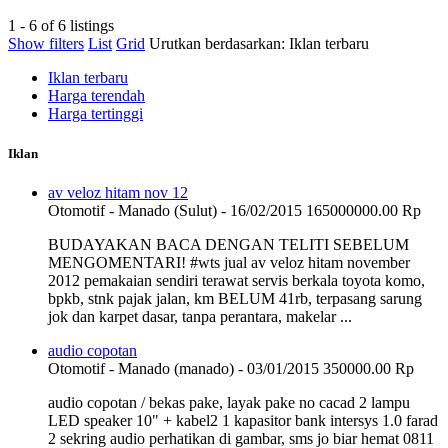
1 - 6 of 6 listings
Show filters
List
Grid
Urutkan berdasarkan:
Iklan terbaru
Iklan terbaru
Harga terendah
Harga tertinggi
Iklan
av veloz hitam nov 12
Otomotif
-
Manado (Sulut)
-
16/02/2015
165000000.00 Rp
BUDAYAKAN BACA DENGAN TELITI SEBELUM
MENGOMENTARI! ‪#‎wts‬ jual av veloz hitam november
2012 pemakaian sendiri terawat servis berkala toyota komo,
bpkb, stnk pajak jalan, km BELUM 41rb, terpasang sarung
jok dan karpet dasar, tanpa perantara, makelar ...
audio copotan
Otomotif
-
Manado (manado)
-
03/01/2015
350000.00 Rp
audio copotan / bekas pake, layak pake no cacad 2 lampu
LED speaker 10" + kabel2 1 kapasitor bank intersys 1.0 farad
2 sekring audio perhatikan di gambar, sms jo biar hemat 0811