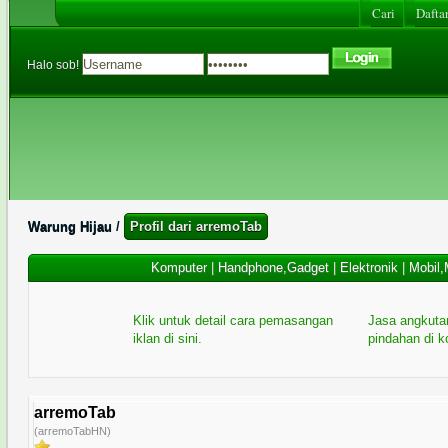
Cari
Daftar
Halo sob!
Warung Hijau
/
Profil dari arremoTab
Komputer
|
Handphone,Gadget
|
Elektronik
|
Mobil,
Klik untuk detail cara pemasangan
Jasa angkuta
iklan di sini.
pindahan di 
arremoTab
(arremoTabHN)