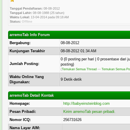
Tanggal Pendaftaran:
08-08-2012
Tanggal Lahir:
08-08-1988 (25 tahun)
Waktu Lokal:
13-04-2014 pada 09:18 AM
Status:
Offline
arremoTab Info Forum
Bergabung:
08-08-2012
Kunjungan Terakhir
08-08-2012 01:34 AM
0 (0 posting per hari | 0 prosentase dari 
Jumlah Posting:
posting)
(
Temukan Semua Thread
—
Temukan Semua Pos
Waktu Online Yang
9 Detik-detik
Digunakan:
arremoTab Detail Kontak
Homepage:
http://babyeinsteinblog.com
Pesan Pribadi:
Kirim arremoTab pesan pribadi.
Nomor ICQ:
256731626
Nama Layar AIM: