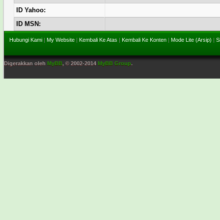
ID Yahoo:
ID MSN:
Hubungi Kami
|
My Website
|
Kembali Ke Atas
|
Kembali Ke Konten
|
Mode Lite (Arsip)
|
S
Digerakkan oleh
MyBB
, © 2002-2014
MyBB Group
.