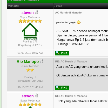
Pembuat
Pesan
steven
AC Murah di Manado
Super Moderator
gambar dari google
AC Split 1 PK second berbagai merk
Dijamin dingin, garansi personal 1 bu
Harga hanya Rp 1,4 juta (termasuk 
Posting: 178
Hubungi : 08975616138
Bergabung: Jul 2012
01-09-2012 10:57 AM
Rio Manopo
RE: AC Murah di Manado
Junior Member
Ada stw AC yang cuma ukuran kecil,
Qt dengar ada itu AC ukuran vuma ku
Posting: 1
Bergabung: Oct 2013
10-10-2013 01:46 AM
steven
RE: AC Murah di Manado
Super Moderator
Stok yang ada rata-rata lebar sekitar