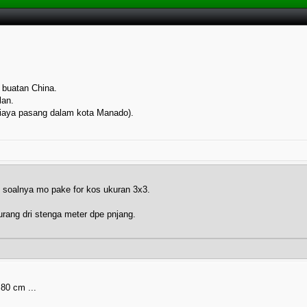
 buatan China.
lan.
biaya pasang dalam kota Manado).
 soalnya mo pake for kos ukuran 3x3.
rang dri stenga meter dpe pnjang.
 80 cm ...