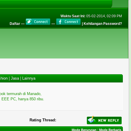
Waktu Saat Ini:
05-02-2014, 02:09 PM
Daftar
—
—
|
Kehilangan Password?
hion
|
Jasa
|
Lainnya
ook termurah di Manado,
 EEE PC, hanya 850 ribu.
Rating Thread:
Mode Berurutan
|
Mode Berbaris