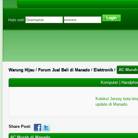
Halo sob!
Warung Hijau
/
Forum Jual Beli di Manado
/
Elektronik
/
AC Murah
Komputer
|
Handpho
Koleksi Jersey bola le
update di Manado.
0 Memberi Suara - 0 Rata-rata
1
2
3
4
5
Share Post:
AC Murah di Manado