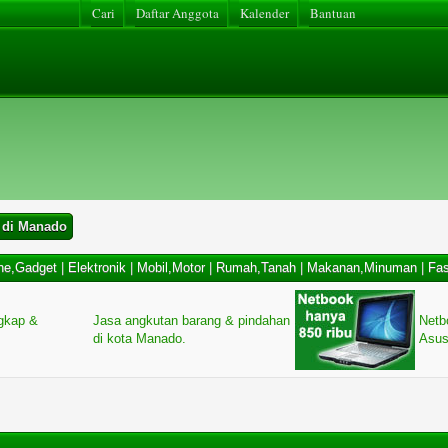
Cari
Daftar Anggota
Kalender
Bantuan
 di Manado
ne,Gadget
|
Elektronik
|
Mobil,Motor
|
Rumah,Tanah
|
Makanan,Minuman
|
Fas
ngkap &
Jasa angkutan barang & pindahan
Netb
di kota Manado.
Asus