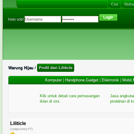
Cari
Daftar
Halo sob!
Warung Hijau
/
Profil dari Liliticle
Komputer
|
Handphone,Gadget
|
Elektronik
|
Mobil,
Klik untuk detail cara pemasangan
Jasa angkuta
iklan di sini.
pindahan di 
Liliticle
(claipscinnyYY)