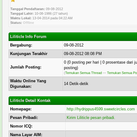
Tanggal Pendaftaran:
09-08-2012
Tanggal Lahir:
10-08-1986 (27 tahun)
Waktu Lokal:
13-04-2014 pada 04:22 AM
Status:
Offline
Liliticle Info Forum
Bergabung:
09-08-2012
Kunjungan Terakhir
09-08-2012 08:08 PM
0 (0 posting per hari | 0 prosentase dari 
Jumlah Posting:
posting)
(
Temukan Semua Thread
—
Temukan Semua Pos
Waktu Online Yang
14 Detik-detik
Digunakan:
Liliticle Detail Kontak
Homepage:
http://hydrippus4599.sweetcircles.com
Pesan Pribadi:
Kirim Liliticle pesan pribadi.
Nomor ICQ:
Nama Layar AIM: