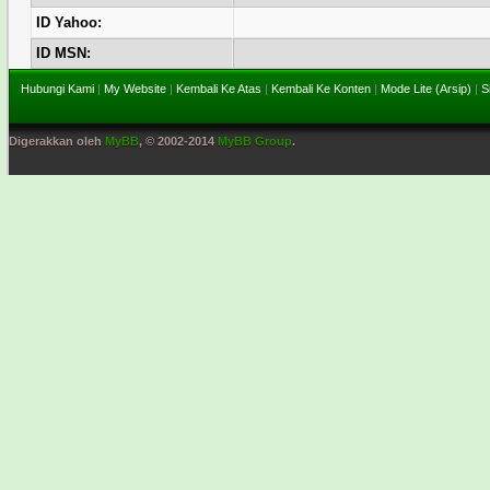
ID Yahoo:
ID MSN:
Hubungi Kami
|
My Website
|
Kembali Ke Atas
|
Kembali Ke Konten
|
Mode Lite (Arsip)
|
S
Digerakkan oleh
MyBB
, © 2002-2014
MyBB Group
.