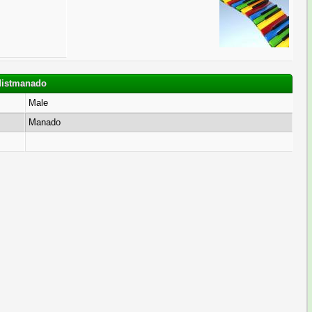
distmanado
Male
Manado