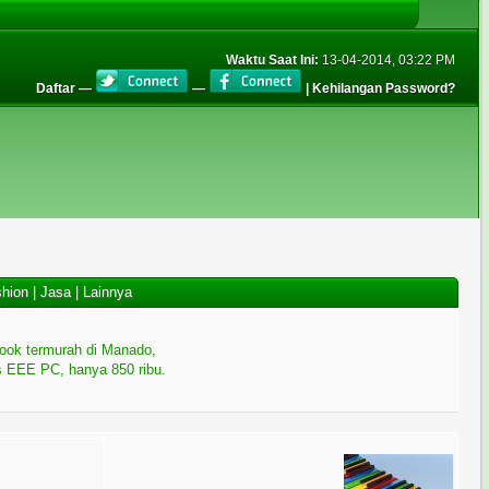
Waktu Saat Ini:
13-04-2014, 03:22 PM
Daftar
—
—
|
Kehilangan Password?
hion
|
Jasa
|
Lainnya
ook termurah di Manado,
 EEE PC, hanya 850 ribu.