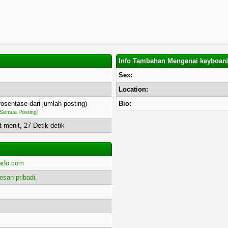
Info Tambahan Mengenai keyboar
Sex:
Location:
prosentase dari jumlah posting)
Bio:
Semua Posting
)
t-menit, 27 Detik-detik
nado.com
san pribadi.