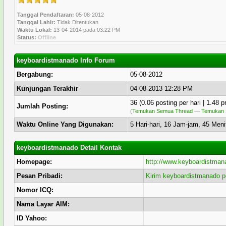
Tanggal Pendaftaran:
05-08-2012
Tanggal Lahir:
Tidak Ditentukan
Waktu Lokal:
13-04-2014 pada 03:22 PM
Status:
Offline
keyboardistmanado Info Forum
Bergabung:
05-08-2012
Kunjungan Terakhir
04-08-2013 12:28 PM
36 (0.06 posting per hari | 1.48 
Jumlah Posting:
(
Temukan Semua Thread
—
Temukan 
Waktu Online Yang Digunakan:
5 Hari-hari, 16 Jam-jam, 45 Meni
keyboardistmanado Detail Kontak
Homepage:
http://www.keyboardistma
Pesan Pribadi:
Kirim keyboardistmanado pe
Nomor ICQ:
Nama Layar AIM:
ID Yahoo: