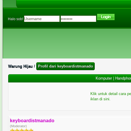
Halo sob!
Warung Hijau
/
Profil dari keyboardistmanado
Komputer
|
Handpho
Klik untuk detail cara
iklan di sini.
keyboardistmanado
(Moderator)