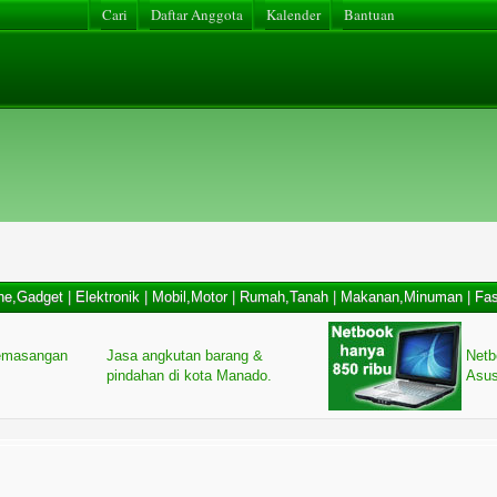
Cari
Daftar Anggota
Kalender
Bantuan
ne,Gadget
|
Elektronik
|
Mobil,Motor
|
Rumah,Tanah
|
Makanan,Minuman
|
Fas
 pemasangan
Jasa angkutan barang &
Netb
pindahan di kota Manado.
Asus