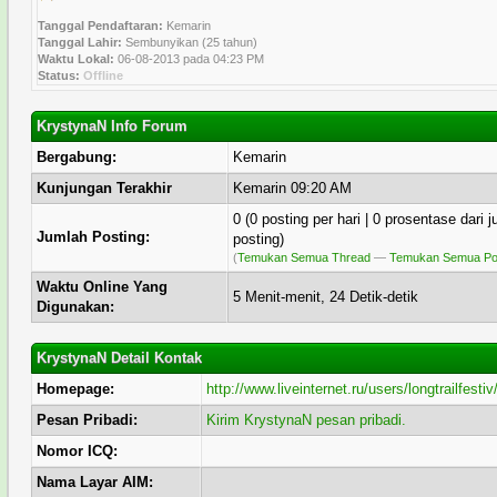
Tanggal Pendaftaran:
Kemarin
Tanggal Lahir:
Sembunyikan (25 tahun)
Waktu Lokal:
06-08-2013 pada 04:23 PM
Status:
Offline
KrystynaN Info Forum
Bergabung:
Kemarin
Kunjungan Terakhir
Kemarin 09:20 AM
0 (0 posting per hari | 0 prosentase dari 
Jumlah Posting:
posting)
(
Temukan Semua Thread
—
Temukan Semua Po
Waktu Online Yang
5 Menit-menit, 24 Detik-detik
Digunakan:
KrystynaN Detail Kontak
Homepage:
http://www.liveinternet.ru/users/longtrailfestiv/
Pesan Pribadi:
Kirim KrystynaN pesan pribadi.
Nomor ICQ:
Nama Layar AIM: