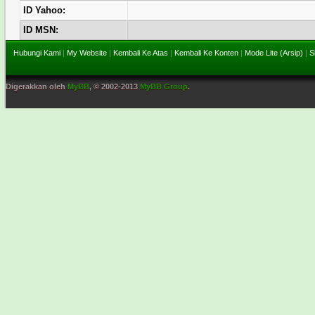
ID Yahoo:
ID MSN:
Hubungi Kami
|
My Website
|
Kembali Ke Atas
|
Kembali Ke Konten
|
Mode Lite (Arsip)
|
S
Digerakkan oleh
MyBB
, © 2002-2013
MyBB Group
.