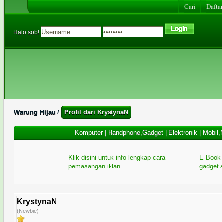
Cari
Daftar
Halo sob!
Warung Hijau
/
Profil dari KrystynaN
Komputer
|
Handphone,Gadget
|
Elektronik
|
Mobil,
Klik disini untuk info lengkap cara
E-Book 
pemasangan iklan.
gadget 
KrystynaN
(Newbie)