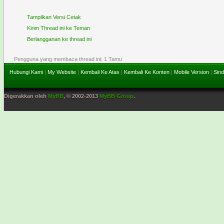
Tampilkan Versi Cetak
Kirim Thread ini ke Teman
Berlangganan ke thread ini
Pengguna yang membaca thread ini: 1 Tamu
Hubungi Kami
|
My Website
|
Kembali Ke Atas
|
Kembali Ke Konten
|
Mobile Version
|
Sind
Digerakkan oleh
MyBB
, © 2002-2013
MyBB Group
.