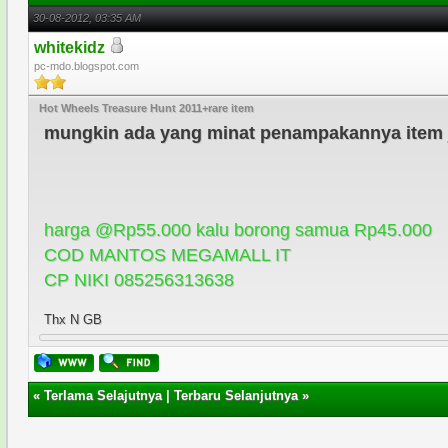
30-08-2012, 03:35 AM
whitekidz
pc-mdo.blogspot.com
Hot Wheels Treasure Hunt 2011+rare item
mungkin ada yang minat penampakannya item ju
harga @Rp55.000 kalu borong samua Rp45.000
COD MANTOS MEGAMALL IT
CP NIKI 085256313638
Thx N GB
«
Terlama Selajutnya
|
Terbaru Selanjutnya
»