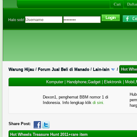
Cari
Daftar
Halo sob!
Warung Hijau
/
Forum Jual Beli di Manado
/
Lain-lain
/
Hot Whe
Komputer
|
Handphone,Gadget
|
Elektronik
|
Mobil,
Hub
Dexon1, penghemat BBM nomor 1 di
pema
Indonesia. Info lengkap klik
di sini.
har
Share Post:
Hot Wheels Treasure Hunt 2011+rare item