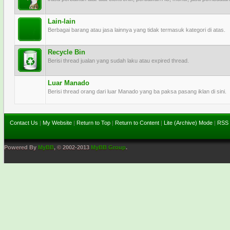
Lain-lain
Berbagai barang atau jasa lainnya yang tidak termasuk kategori di atas.
Recycle Bin
Berisi thread jualan yang sudah laku atau expired thread.
Luar Manado
Berisi thread orang dari luar Manado yang ba paksa pasang iklan di sini.
Contact Us
|
My Website
|
Return to Top
|
Return to Content
|
Lite (Archive) Mode
|
RSS 
Powered By
MyBB
, © 2002-2013
MyBB Group
.