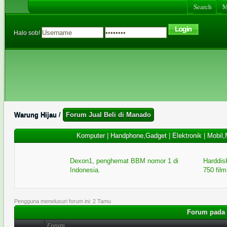
Search
Me
Halo sob!
Warung Hijau
/
Forum Jual Beli di Manado
Komputer
|
Handphone,Gadget
|
Elektronik
|
Mobil,
Dexon1, penghemat BBM nomor 1 di
Harddisk
Indonesia.
750 film
Pengguna menelusuri forum ini: 2 Tamu
Forum pada 
Forum