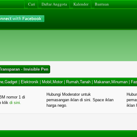
Cari
Daftar Anggota
Kalender
Bantuan
ransparan - Invisible Pen
ne,Gadget
|
Elektronik
|
Mobil,Motor
|
Rumah,Tanah
|
Makanan,Minuman
|
Fas
Hubungi Moderator untuk
Hubun
BM nomor 1 di
pemasangan iklan di sini. Space iklan
pemas
p klik
di sini.
harga nego.
iklan