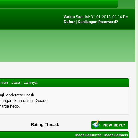
Waktu Saat Ini:
31-01-2013, 01:14 PM
Daftar
|
Kehilangan Password?
hion
|
Jasa
|
Lainnya
gi Moderator untuk
angan iklan di sini. Space
 harga nego.
Rating Thread:
Mode Berurutan
|
Mode Berbaris