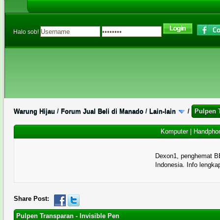
Halo sob!
Warung Hijau
/
Forum Jual Beli di Manado
/
Lain-lain
/
Pulpen T
Komputer
|
Handpho
Dexon1, penghemat B
Indonesia. Info lengka
1 Memberi Suara - 5 Rata-rata
1
2
3
4
5
Share Post:
Pulpen Transparan - Invisible Pen