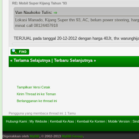
RE: Mobil Super Kijang Tahun '93
Van Naukoko Tulis:
Lokasi Manado, Kijang Super thn 93, AC, belum power steering, har
minat call 08124407918
TERJUAL pada tanggal 20-12-2012 dengan harga 40Jt, thx warunghij
«
Terlama Selajutnya
|
Terbaru Selanjutnya
»
Tampilkan Versi Cetak
Kirim Thread ini ke Teman
Berlangganan ke thread ini
Pengguna yang membaca thread ini: 1 Tamu
Hubungi Kami
|
My Website
|
Kembali Ke Atas
|
Kembali Ke Konten
|
Mobile Version
|
Sind
Digerakkan oleh
MyBB
, © 2002-2013
MyBB Group
.