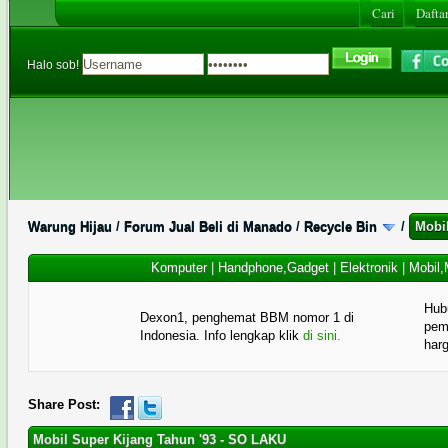
Cari
Daftar
Halo sob!
Warung Hijau
/
Forum Jual Beli di Manado
/
Recycle Bin
/
Mobi
Komputer
|
Handphone,Gadget
|
Elektronik
|
Mobil,
Hub
Dexon1, penghemat BBM nomor 1 di
pema
Indonesia. Info lengkap klik
di sini.
har
Share Post:
Mobil Super Kijang Tahun '93 - SO LAKU