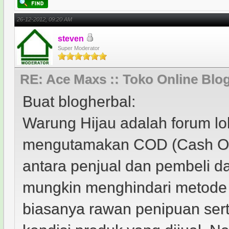
26-12-2012, 09:20 AM
steven
Super Moderator
RE: Ace Maxs :: Toko Online Blo
Buat blogherbal:
Warung Hijau adalah forum l
mengutamakan COD (Cash On 
antara penjual dan pembeli da
mungkin menghindari metode 't
biasanya rawan penipuan ser