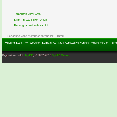
Tampilkan Versi Cetak
Kirim Thread ini ke Teman
Berlangganan ke thread ini
Pengguna yang membaca thread ini: 1 Tamu
Hubungi Kami
|
My Website
|
Kembali Ke Atas
|
Kembali Ke Konten
|
Mobile Version
|
Sind
Digerakkan oleh
MyBB
, © 2002-2013
MyBB Group
.