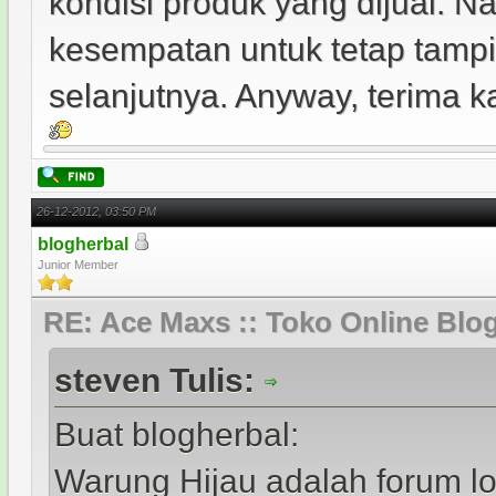
kondisi produk yang dijual. 
kesempatan untuk tetap tamp
selanjutnya. Anyway, terima k
26-12-2012, 03:50 PM
blogherbal
Junior Member
RE: Ace Maxs :: Toko Online Blo
steven Tulis:
Buat blogherbal:
Warung Hijau adalah forum l