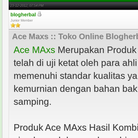
23-12-2012, 07:54 PM
blogherbal
Junior Member
Ace Maxs :: Toko Online Blogher
Ace MAxs
Merupakan Produk he
telah di uji ketat oleh para a
memenuhi standar kualitas yan
kemurnian dengan bahan baku 
samping.
Produk Ace MAxs Hasil Kombin