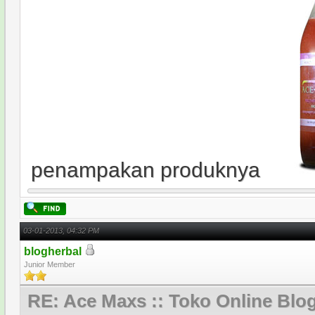
penampakan produknya
03-01-2013, 04:32 PM
blogherbal
Junior Member
RE: Ace Maxs :: Toko Online Blo