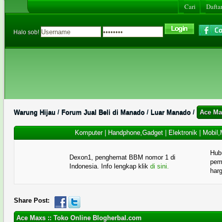
Cari
Daftar
Halo sob!
Warung Hijau
/
Forum Jual Beli di Manado
/
Luar Manado
/
Ace Ma
Komputer
|
Handphone,Gadget
|
Elektronik
|
Mobil,
Hub
Dexon1, penghemat BBM nomor 1 di
pema
Indonesia. Info lengkap klik
di sini.
har
Share Post:
Ace Maxs :: Toko Online Blogherbal.com