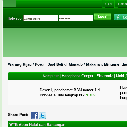
Cari
Daftar
Halo sob!
Warung Hijau
/
Forum Jual Beli di Manado
/
Makanan, Minuman dan
Komputer
|
Handphone,Gadget
|
Elektronik
|
Mobil,
Hub
Dexon1, penghemat BBM nomor 1 di
pema
Indonesia. Info lengkap klik
di sini.
har
Share Post:
WTB Abon Halal dan Rantangan