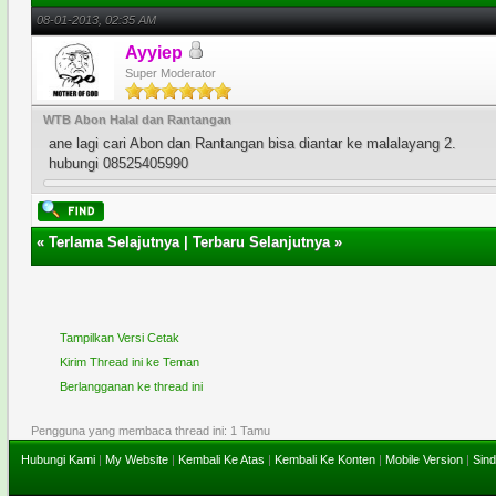
08-01-2013, 02:35 AM
Ayyiep
Super Moderator
WTB Abon Halal dan Rantangan
ane lagi cari Abon dan Rantangan bisa diantar ke malalayang 2.
hubungi 08525405990
«
Terlama Selajutnya
|
Terbaru Selanjutnya
»
Tampilkan Versi Cetak
Kirim Thread ini ke Teman
Berlangganan ke thread ini
Pengguna yang membaca thread ini: 1 Tamu
Hubungi Kami
|
My Website
|
Kembali Ke Atas
|
Kembali Ke Konten
|
Mobile Version
|
Sind