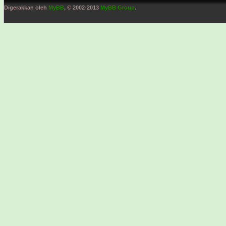
Digerakkan oleh
MyBB
, © 2002-2013
MyBB Group
.