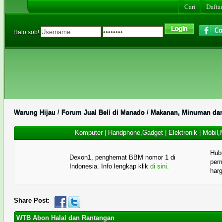
Cari
Daftar
Halo sob!
Warung Hijau
/
Forum Jual Beli di Manado
/
Makanan, Minuman dan
Komputer
|
Handphone,Gadget
|
Elektronik
|
Mobil,
Hub
Dexon1, penghemat BBM nomor 1 di
pema
Indonesia. Info lengkap klik
di sini.
har
Share Post:
WTB Abon Halal dan Rantangan