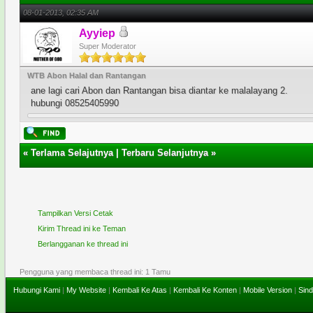
08-01-2013, 02:35 AM
Ayyiep
Super Moderator
WTB Abon Halal dan Rantangan
ane lagi cari Abon dan Rantangan bisa diantar ke malalayang 2.
hubungi 08525405990
«
Terlama Selajutnya
|
Terbaru Selanjutnya
»
Tampilkan Versi Cetak
Kirim Thread ini ke Teman
Berlangganan ke thread ini
Pengguna yang membaca thread ini: 1 Tamu
Hubungi Kami
|
My Website
|
Kembali Ke Atas
|
Kembali Ke Konten
|
Mobile Version
|
Sind