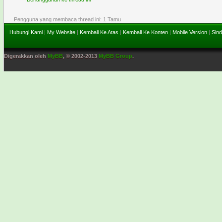
Pengguna yang membaca thread ini: 1 Tamu
Hubungi Kami
|
My Website
|
Kembali Ke Atas
|
Kembali Ke Konten
|
Mobile Version
|
Sind
Digerakkan oleh
MyBB
, © 2002-2013
MyBB Group
.