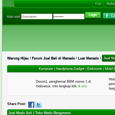
Cari
Daftar
Halo sob!
Warung Hijau
/
Forum Jual Beli di Manado
/
Luar Manado
/
Jual M
Komputer
|
Handphone,Gadget
|
Elektronik
|
Mobil,
Hub
Dexon1, penghemat BBM nomor 1 di
pema
Indonesia. Info lengkap klik
di sini.
har
Share Post:
Jual Madu Asli | Toko Madu Bergaransi