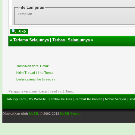
File Lampiran
Tampilan
«
Terlama Selajutnya
|
Terbaru Selanjutnya
»
Tampilkan Versi Cetak
Kirim Thread ini ke Teman
Berlangganan ke thread ini
Pengguna yang membaca thread ini: 1 Tamu
Hubungi Kami
|
My Website
|
Kembali Ke Atas
|
Kembali Ke Konten
|
Mobile Version
|
Sind
Digerakkan oleh
MyBB
, © 2002-2013
MyBB Group
.