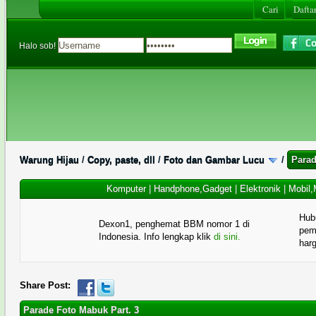
Cari
Daftar
Halo sob!
Warung Hijau
/
Copy, paste, dll
/
Foto dan Gambar Lucu
/
Parad
Komputer
|
Handphone,Gadget
|
Elektronik
|
Mobil,
Hub
Dexon1, penghemat BBM nomor 1 di
pema
Indonesia. Info lengkap klik
di sini.
har
Share Post:
Parade Foto Mabuk Part. 3