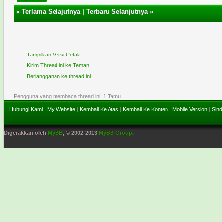
«
Terlama Selajutnya
|
Terbaru Selanjutnya
»
Tampilkan Versi Cetak
Kirim Thread ini ke Teman
Berlangganan ke thread ini
Pengguna yang membaca thread ini: 1 Tamu
Hubungi Kami
|
My Website
|
Kembali Ke Atas
|
Kembali Ke Konten
|
Mobile Version
|
Sind
Digerakkan oleh
MyBB
, © 2002-2013
MyBB Group
.