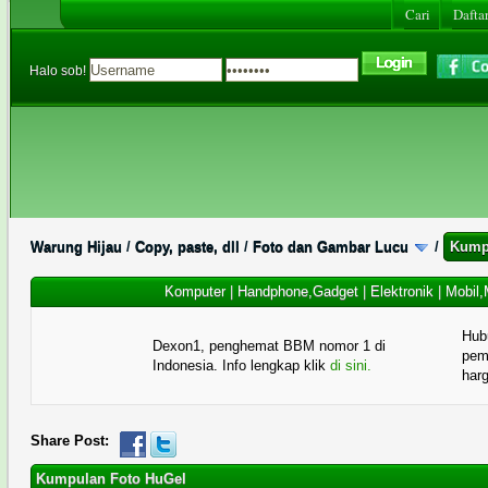
Cari
Daftar
Halo sob!
Warung Hijau
/
Copy, paste, dll
/
Foto dan Gambar Lucu
/
Kump
Komputer
|
Handphone,Gadget
|
Elektronik
|
Mobil,
Hub
Dexon1, penghemat BBM nomor 1 di
pema
Indonesia. Info lengkap klik
di sini.
har
Share Post:
Kumpulan Foto HuGel