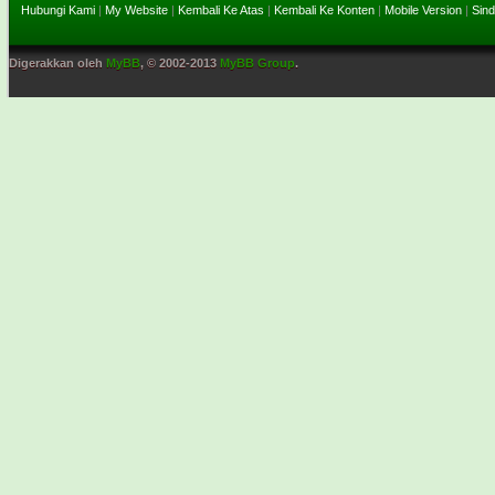
Hubungi Kami
|
My Website
|
Kembali Ke Atas
|
Kembali Ke Konten
|
Mobile Version
|
Sind
Digerakkan oleh
MyBB
, © 2002-2013
MyBB Group
.