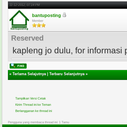
11-12-2012, 07:14 PM
bantuposting
Member
Reserved
kapleng jo dulu, for informasi 
«
Terlama Selajutnya
|
Terbaru Selanjutnya
»
Tampilkan Versi Cetak
Kirim Thread ini ke Teman
Berlangganan ke thread ini
Pengguna yang membaca thread ini: 1 Tamu