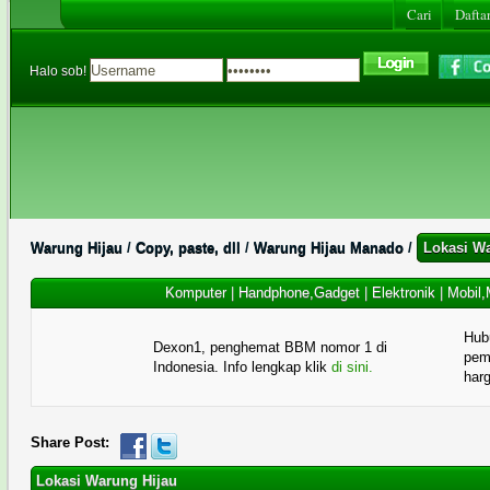
Cari
Daftar
Halo sob!
Warung Hijau
/
Copy, paste, dll
/
Warung Hijau Manado
/
Lokasi W
Komputer
|
Handphone,Gadget
|
Elektronik
|
Mobil,
Hub
Dexon1, penghemat BBM nomor 1 di
pema
Indonesia. Info lengkap klik
di sini.
har
Share Post:
Lokasi Warung Hijau