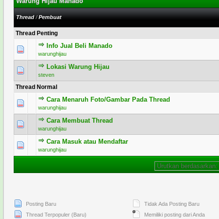
Warung Hijau Manado
Thread
/
Pembuat
Thread Penting
Info Jual Beli Manado
2 Voting - 1.5 dari 5 secara Rata-rata
1
2
3
4
5
warunghijau
Lokasi Warung Hijau
1 Voting - 5 dari 5 secara Rata-rata
1
2
3
4
5
steven
Thread Normal
Cara Menaruh Foto/Gambar Pada Thread
0 Voting - 0 dari 5 secara Rata-rata
1
2
3
4
5
warunghijau
Cara Membuat Thread
0 Voting - 0 dari 5 secara Rata-rata
1
2
3
4
5
warunghijau
Cara Masuk atau Mendaftar
0 Voting - 0 dari 5 secara Rata-rata
1
2
3
4
5
warunghijau
Posting Baru
Tidak Ada Posting Baru
Thread Terpopuler (Baru)
Memiliki posting dari Anda