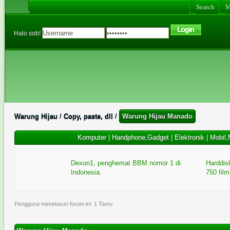
Search
Me
Halo sob!
Warung Hijau
/
Copy, paste, dll
/
Warung Hijau Manado
Komputer
|
Handphone,Gadget
|
Elektronik
|
Mobil,
Dexon1, penghemat BBM nomor 1 di
Harddisk
Indonesia.
750 film
Pengguna menelusuri forum ini: 1 Tamu