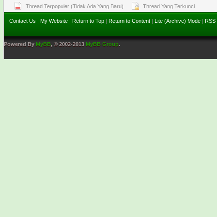
Thread Terpopuler (Tidak Ada Yang Baru)
Thread Yang Terkunci
Contact Us
|
My Website
|
Return to Top
|
Return to Content
|
Lite (Archive) Mode
|
RSS 
Powered By
MyBB
, © 2002-2013
MyBB Group
.