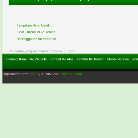
Tampilkan Versi Cetak
Kirim Thread ini ke Teman
Berlangganan ke thread ini
Pengguna yang membaca thread ini: 1 Tamu
Hubungi Kami
|
My Website
|
Kembali Ke Atas
|
Kembali Ke Konten
|
Mobile Version
|
Sind
Digerakkan oleh
MyBB
, © 2002-2013
MyBB Group
.