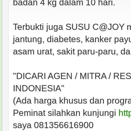
badan 4 kg dalam 10 hari.
Terbukti juga SUSU C@JOY 
jantung, diabetes, kanker pay
asam urat, sakit paru-paru, dar
"DICARI AGEN / MITRA / R
INDONESIA"
(Ada harga khusus dan progra
Peminat silahkan kunjungi
ht
saya 081356616900