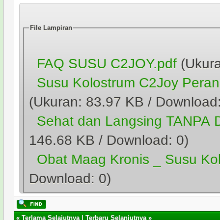
File Lampiran
FAQ SUSU C2JOY.pdf
(Ukura
Susu Kolostrum C2Joy Perangi
(Ukuran: 83.97 KB / Download
Sehat dan Langsing TANPA 
146.68 KB / Download: 0)
Obat Maag Kronis _ Susu Ko
Download: 0)
«
Terlama Selajutnya
|
Terbaru Selanjutnya
»