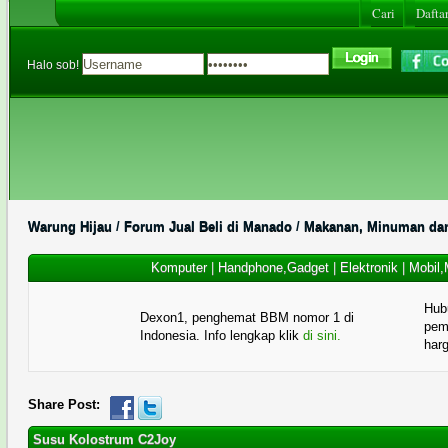
Cari
Daftar
Halo sob!
Warung Hijau
/
Forum Jual Beli di Manado
/
Makanan, Minuman dan
Komputer
|
Handphone,Gadget
|
Elektronik
|
Mobil,
Hub
Dexon1, penghemat BBM nomor 1 di
pema
Indonesia. Info lengkap klik
di sini.
har
Share Post:
Susu Kolostrum C2Joy