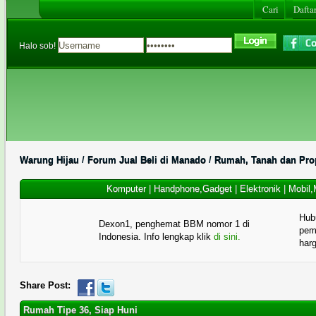
Cari
Daftar
Halo sob!
Warung Hijau
/
Forum Jual Beli di Manado
/
Rumah, Tanah dan Prop
Komputer
|
Handphone,Gadget
|
Elektronik
|
Mobil,
Hub
Dexon1, penghemat BBM nomor 1 di
pema
Indonesia. Info lengkap klik
di sini.
har
Share Post:
Rumah Tipe 36, Siap Huni