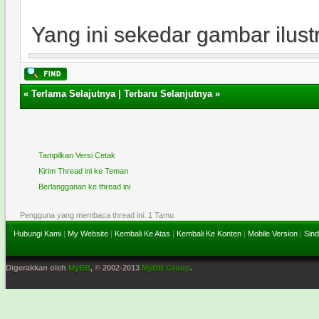
Yang ini sekedar gambar ilustr
«
Terlama Selajutnya
|
Terbaru Selanjutnya
»
Tampilkan Versi Cetak
Kirim Thread ini ke Teman
Berlangganan ke thread ini
Pengguna yang membaca thread ini: 1 Tamu
Hubungi Kami
|
My Website
|
Kembali Ke Atas
|
Kembali Ke Konten
|
Mobile Version
|
Sind
Digerakkan oleh
MyBB
, © 2002-2013
MyBB Group
.