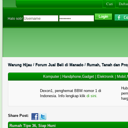
Cari
Daftar
Halo sob!
Warung Hijau
/
Forum Jual Beli di Manado
/
Rumah, Tanah dan Prop
Komputer
|
Handphone,Gadget
|
Elektronik
|
Mobil,
Hub
Dexon1, penghemat BBM nomor 1 di
pema
Indonesia. Info lengkap klik
di sini.
har
Share Post:
Rumah Tipe 36, Siap Huni