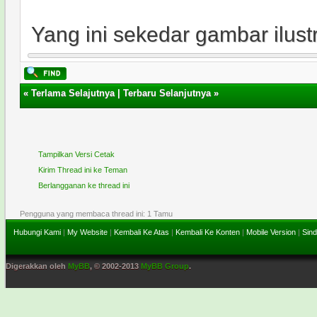
Yang ini sekedar gambar ilustr
«
Terlama Selajutnya
|
Terbaru Selanjutnya
»
Tampilkan Versi Cetak
Kirim Thread ini ke Teman
Berlangganan ke thread ini
Pengguna yang membaca thread ini: 1 Tamu
Hubungi Kami
|
My Website
|
Kembali Ke Atas
|
Kembali Ke Konten
|
Mobile Version
|
Sind
Digerakkan oleh
MyBB
, © 2002-2013
MyBB Group
.