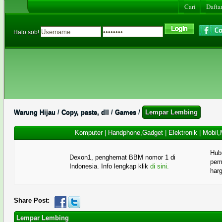
Cari
Daftar
Halo sob!
Warung Hijau
/
Copy, paste, dll
/
Games
/
Lempar Lembing
Komputer
|
Handphone,Gadget
|
Elektronik
|
Mobil,
Hub
Dexon1, penghemat BBM nomor 1 di
pema
Indonesia. Info lengkap klik
di sini.
har
Share Post:
Lempar Lembing