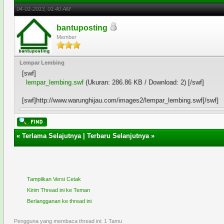
04-01-2013, 01:40 AM
bantuposting
Member
Lempar Lembing
[swf]
lempar_lembing.swf
(Ukuran: 286.86 KB / Download: 2)
[/swf]
[swf]http://www.warunghijau.com/images2/lempar_lembing.swf[/swf]
«
Terlama Selajutnya
|
Terbaru Selanjutnya
»
Tampilkan Versi Cetak
Kirim Thread ini ke Teman
Berlangganan ke thread ini
Pengguna yang membaca thread ini: 1 Tamu