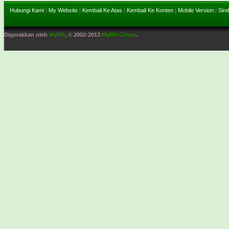
Hubungi Kami
|
My Website
|
Kembali Ke Atas
|
Kembali Ke Konten
|
Mobile Version
|
Sind
Digerakkan oleh
MyBB
, © 2002-2013
MyBB Group
.