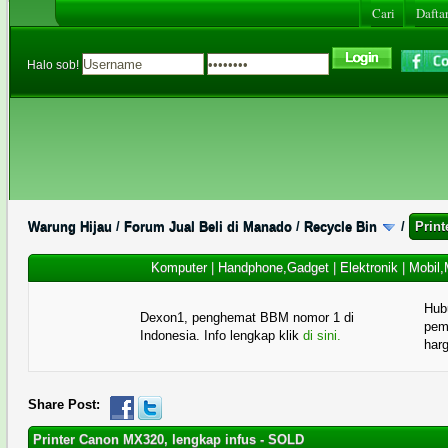
Cari
Daftar
Halo sob!
Warung Hijau
/
Forum Jual Beli di Manado
/
Recycle Bin
/
Prin
Komputer
|
Handphone,Gadget
|
Elektronik
|
Mobil,
Hub
Dexon1, penghemat BBM nomor 1 di
pema
Indonesia. Info lengkap klik
di sini.
har
Share Post:
Printer Canon MX320, lengkap infus - SOLD