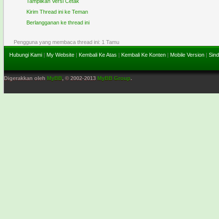
Tampilkan Versi Cetak
Kirim Thread ini ke Teman
Berlangganan ke thread ini
Pengguna yang membaca thread ini: 1 Tamu
Hubungi Kami
|
My Website
|
Kembali Ke Atas
|
Kembali Ke Konten
|
Mobile Version
|
Sind
Digerakkan oleh
MyBB
, © 2002-2013
MyBB Group
.