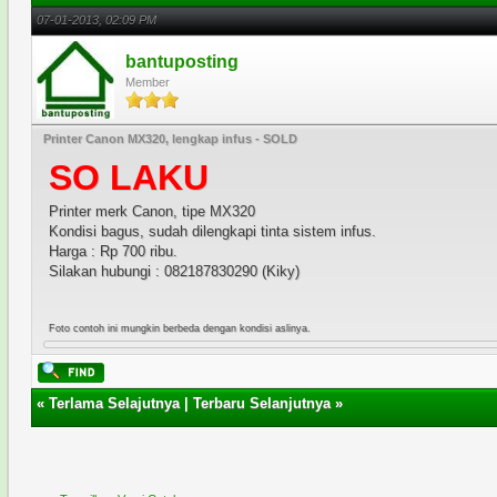
07-01-2013, 02:09 PM
bantuposting
Member
Printer Canon MX320, lengkap infus - SOLD
SO LAKU
Printer merk Canon, tipe MX320
Kondisi bagus, sudah dilengkapi tinta sistem infus.
Harga : Rp 700 ribu.
Silakan hubungi : 082187830290 (Kiky)
Foto contoh ini mungkin berbeda dengan kondisi aslinya.
«
Terlama Selajutnya
|
Terbaru Selanjutnya
»