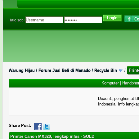
Halo sob!
Warung Hijau
/
Forum Jual Beli di Manado
/
Recycle Bin
/
Prin
Komputer
|
Handpho
Dexon1, penghemat B
Indonesia. Info lengka
0 Memberi Suara - 0 Rata-rata
1
2
3
4
5
Share Post:
Printer Canon MX320, lengkap infus - SOLD