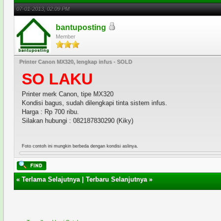
07-01-2013, 02:09 PM
bantuposting
Member
Printer Canon MX320, lengkap infus - SOLD
SO LAKU
Printer merk Canon, tipe MX320
Kondisi bagus, sudah dilengkapi tinta sistem infus.
Harga : Rp 700 ribu.
Silakan hubungi : 082187830290 (Kiky)
Foto contoh ini mungkin berbeda dengan kondisi aslinya.
«
Terlama Selajutnya
|
Terbaru Selanjutnya
»