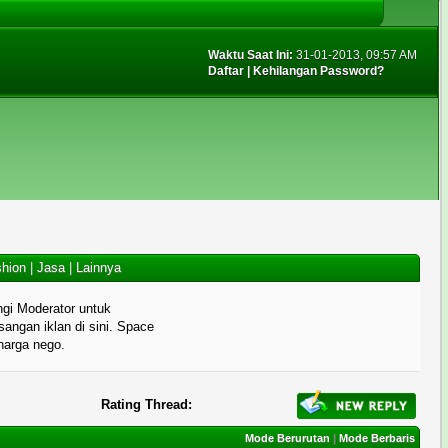
Waktu Saat Ini:
31-01-2013, 09:57 AM
Daftar
|
Kehilangan Password?
hion
|
Jasa
|
Lainnya
gi Moderator untuk
angan iklan di sini. Space
 harga nego.
Rating Thread:
Mode Berurutan
|
Mode Berbaris