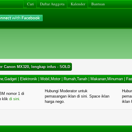
Cari
Daftar Anggota
Kalender
Bantuan
ter Canon MX320, lengkap infus - SOLD
ne,Gadget
|
Elektronik
|
Mobil,Motor
|
Rumah,Tanah
|
Makanan,Minuman
|
Fas
Hubungi Moderator untuk
Hubun
BM nomor 1 di
pemasangan iklan di sini. Space iklan
pemas
p klik
di sini.
harga nego.
iklan