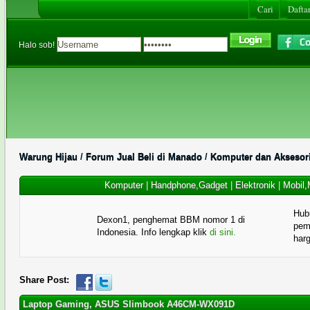
Cari
Daftar
Halo sob!
Warung Hijau
/
Forum Jual Beli di Manado
/
Komputer dan Aksesor
Komputer
|
Handphone,Gadget
|
Elektronik
|
Mobil,
Hub
Dexon1, penghemat BBM nomor 1 di
pema
Indonesia. Info lengkap klik
di sini.
har
Share Post:
Laptop Gaming, ASUS Slimbook A46CM-WX091D