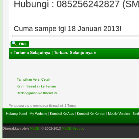
Hubungi : 085256242827 (SM
Cuma sampe tgl 18 Januari 2013!
«
Terlama Selajutnya
|
Terbaru Selanjutnya
»
Tampilkan Versi Cetak
Kirim Thread ini ke Teman
Berlangganan ke thread ini
Pengguna yang membaca thread ini: 1 Tamu
Hubungi Kami
|
My Website
|
Kembali Ke Atas
|
Kembali Ke Konten
|
Mobile Version
|
Sind
Digerakkan oleh
MyBB
, © 2002-2013
MyBB Group
.