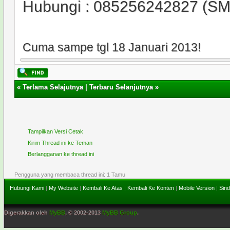
Hubungi : 085256242827 (SM
Cuma sampe tgl 18 Januari 2013!
«
Terlama Selajutnya
|
Terbaru Selanjutnya
»
Tampilkan Versi Cetak
Kirim Thread ini ke Teman
Berlangganan ke thread ini
Pengguna yang membaca thread ini: 1 Tamu
Hubungi Kami
|
My Website
|
Kembali Ke Atas
|
Kembali Ke Konten
|
Mobile Version
|
Sind
Digerakkan oleh
MyBB
, © 2002-2013
MyBB Group
.