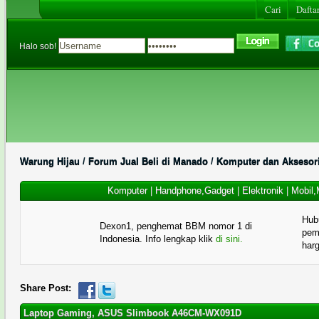
Cari
Daftar
Halo sob!
Warung Hijau
/
Forum Jual Beli di Manado
/
Komputer dan Aksesor
Komputer
|
Handphone,Gadget
|
Elektronik
|
Mobil,
Hub
Dexon1, penghemat BBM nomor 1 di
pema
Indonesia. Info lengkap klik
di sini.
har
Share Post:
Laptop Gaming, ASUS Slimbook A46CM-WX091D