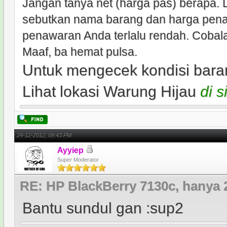
Jangan tanya net (harga pas) berapa.
sebutkan nama barang dan harga penawa
penawaran Anda terlalu rendah. Cobal
Maaf, ba hemat pulsa.
Untuk mengecek kondisi baran
Lihat lokasi Warung Hijau
di s
24-12-2012, 09:43 PM
Ayyiep
Super Moderator
RE: HP BlackBerry 7130c, hanya 
Bantu sundul gan :sup2