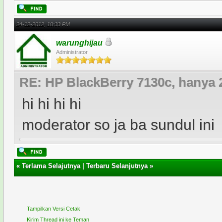
24-12-2012, 10:33 PM
warunghijau
Administrator
RE: HP BlackBerry 7130c, hanya 
hi hi hi hi
moderator so ja ba sundul ini
«
Terlama Selajutnya
|
Terbaru Selanjutnya
»
Tampilkan Versi Cetak
Kirim Thread ini ke Teman