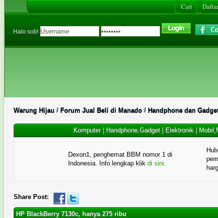
Cari
Daftar
Halo sob!
Warung Hijau
/
Forum Jual Beli di Manado
/
Handphone dan Gadge
Komputer
|
Handphone,Gadget
|
Elektronik
|
Mobil,
Hub
Dexon1, penghemat BBM nomor 1 di
pema
Indonesia. Info lengkap klik
di sini.
har
Share Post:
HP BlackBerry 7130c, hanya 275 ribu