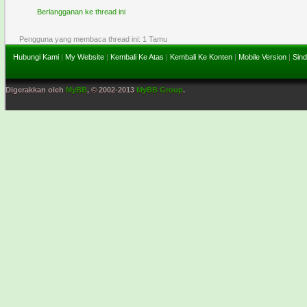
Berlangganan ke thread ini
Pengguna yang membaca thread ini: 1 Tamu
Hubungi Kami
|
My Website
|
Kembali Ke Atas
|
Kembali Ke Konten
|
Mobile Version
|
Sind
Digerakkan oleh
MyBB
, © 2002-2013
MyBB Group
.