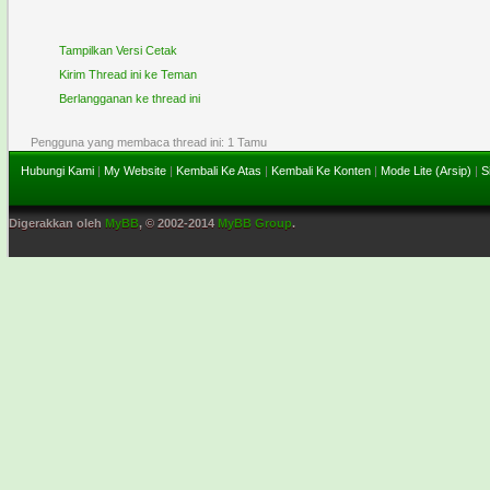
Tampilkan Versi Cetak
Kirim Thread ini ke Teman
Berlangganan ke thread ini
Pengguna yang membaca thread ini: 1 Tamu
Hubungi Kami
|
My Website
|
Kembali Ke Atas
|
Kembali Ke Konten
|
Mode Lite (Arsip)
|
S
Digerakkan oleh
MyBB
, © 2002-2014
MyBB Group
.