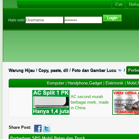
Cari
Daftar
Halo sob!
Warung Hijau
/
Copy, paste, dll
/
Foto dan Gambar Lucu
/
Perbe
Komputer
|
Handphone,Gadget
|
Elektronik
|
Mobil,
AC second murah
berbagai merk, made
in China.
Share Post:
Perbedaan SPG Mobil Balap dan Truck