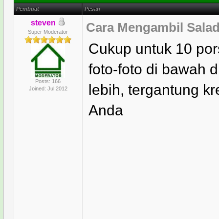
Pembuat
Pesan
steven
Cara Mengambil Salad 
Super Moderator
Cukup untuk 10 pors
foto-foto di bawah 
Posts: 166
lebih, tergantung k
Joined: Jul 2012
Anda