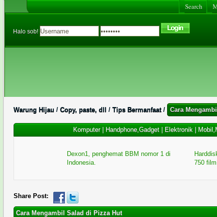
Search
Me
Halo sob!
Warung Hijau
/
Copy, paste, dll
/
Tips Bermanfaat
/
Cara Mengambil
Komputer
|
Handphone,Gadget
|
Elektronik
|
Mobil,
Dexon1, penghemat BBM nomor 1 di
Harddisk
Indonesia.
750 film
Share Post:
Cara Mengambil Salad di Pizza Hut