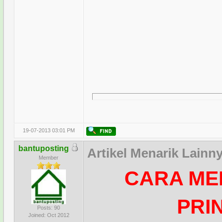
19-07-2013 03:01 PM
bantuposting
Artikel Menarik Lainn
Member
CARA ME
PRI
Posts: 90
Joined: Oct 2012