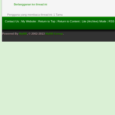
Berlangganan ke thread ini
Pengguna yang membaca thread ini: 1 Tamu
Contact Us
|
My Website
|
Return to Top
|
Return to Content
|
Lite (Archive) Mode
|
RSS 
Powered By
MyBB
, © 2002-2013
MyBB Group
.