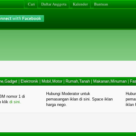
Cari
Daftar Anggota
Kalender
Bantuan
ne,Gadget
|
Elektronik
|
Mobil,Motor
|
Rumah,Tanah
|
Makanan,Minuman
|
Fas
Hubungi Moderator untuk
Hubun
BM nomor 1 di
pemasangan iklan di sini. Space iklan
pemas
p klik
di sini.
harga nego.
iklan