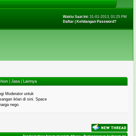
Waktu Saat Ini:
31-01-2013, 01:25 PM
Daftar
|
Kehilangan Password?
hion
|
Jasa
|
Lainnya
gi Moderator untuk
angan iklan di sini. Space
 harga nego.