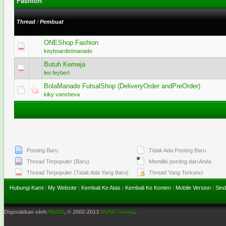
Fashion
Thread
/
Pembuat
ONEShop Fashion
0 Voting - 0
keyboardistmanado
Butuh Kemeja
0 Voting - 0
leo feybert
BolaManado FutsalShop (DeliveryOrder andPreOrder)
1 Vo
kiky vansheva
Posting Baru
Tidak Ada Posting Baru
Thread Terpopuler (Baru)
Memiliki posting dari Anda
Thread Terpopuler (Tidak Ada Yang Baru)
Thread Yang Terkunci
Hubungi Kami
|
My Website
|
Kembali Ke Atas
|
Kembali Ke Konten
|
Mobile Version
|
Sind
Digerakkan oleh
MyBB
, © 2002-2013
MyBB Group
.