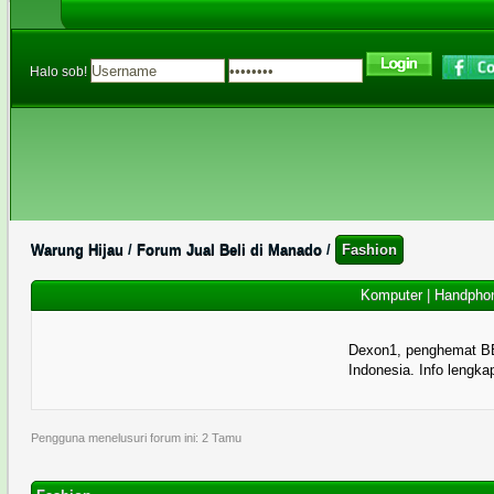
Halo sob!
Warung Hijau
/
Forum Jual Beli di Manado
/
Fashion
Komputer
|
Handpho
Dexon1, penghemat B
Indonesia. Info lengka
Pengguna menelusuri forum ini: 2 Tamu