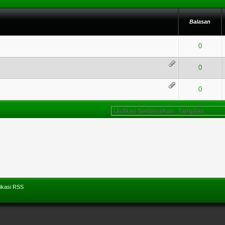
Balasan
 dari 5 secara Rata-rata
1
2
3
4
5
0
 dari 5 secara Rata-rata
1
2
3
4
5
0
ting - 5 dari 5 secara Rata-rata
1
2
3
4
5
0
ikasi RSS