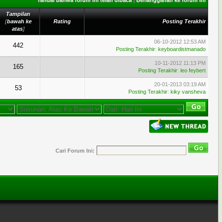
Tandai bahwa forum ini telah dibaca
|
Berlangganan ke forum ini
Tampilan
[
bawah ke
Rating
Posting Terakhir
atas
]
06-10-2012 12:53 AM
442
Posting Terakhir
:
keyboardistmanado
10-11-2012 11:13 PM
165
Posting Terakhir
:
leo feybert
20-01-2013 03:19 AM
53
Posting Terakhir
:
kiky vansheva
Cari Forum Ini: