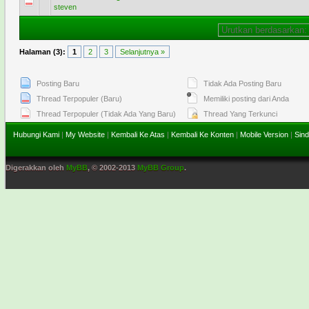
0 Voting - 0 dari 5 secara Rata-rata
1
2
3
4
5
steven
Halaman (3):
1
2
3
Selanjutnya »
Posting Baru
Tidak Ada Posting Baru
Thread Terpopuler (Baru)
Memiliki posting dari Anda
Thread Terpopuler (Tidak Ada Yang Baru)
Thread Yang Terkunci
Hubungi Kami
|
My Website
|
Kembali Ke Atas
|
Kembali Ke Konten
|
Mobile Version
|
Sind
Digerakkan oleh
MyBB
, © 2002-2013
MyBB Group
.