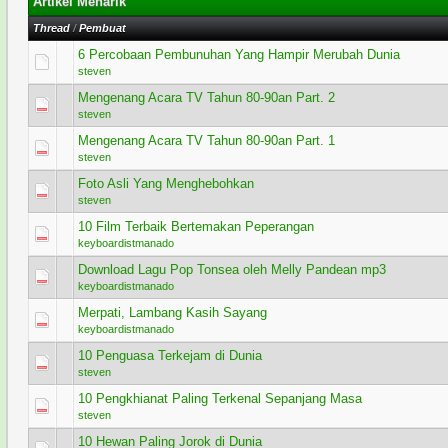
Artikel Menarik
Thread
/
Pembuat
6 Percobaan Pembunuhan Yang Hampir Merubah Dunia
0 Voting - 0 dari 5 secara Rata-rata
1
2
3
4
5
steven
Mengenang Acara TV Tahun 80-90an Part. 2
0 Voting - 0 dari 5 secara Rata-rata
1
2
3
4
5
steven
Mengenang Acara TV Tahun 80-90an Part. 1
0 Voting - 0 dari 5 secara Rata-rata
1
2
3
4
5
steven
Foto Asli Yang Menghebohkan
1 Voting - 5 dari 5 secara Rata-rata
1
2
3
4
5
steven
10 Film Terbaik Bertemakan Peperangan
1 Voting - 5 dari 5 secara Rata-rata
1
2
3
4
5
keyboardistmanado
Download Lagu Pop Tonsea oleh Melly Pandean mp3
2 Voting - 5 dari 5 secara Rata-rata
1
2
3
4
5
keyboardistmanado
Merpati, Lambang Kasih Sayang
0 Voting - 0 dari 5 secara Rata-rata
1
2
3
4
5
keyboardistmanado
10 Penguasa Terkejam di Dunia
0 Voting - 0 dari 5 secara Rata-rata
1
2
3
4
5
steven
10 Pengkhianat Paling Terkenal Sepanjang Masa
0 Voting - 0 dari 5 secara Rata-rata
1
2
3
4
5
steven
10 Hewan Paling Jorok di Dunia