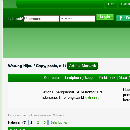
Cari
Daftar
Halo sob!
Warung Hijau
/
Copy, paste, dll
/
Artikel Menarik
Komputer
|
Handphone,Gadget
|
Elektronik
|
Mobil,
Hub
Dexon1, penghemat BBM nomor 1 di
pema
Indonesia. Info lengkap klik
di sini.
har
Pengguna menelusuri forum ini: 3 Tamu
Halaman (3):
1
2
3
Selanjutnya »