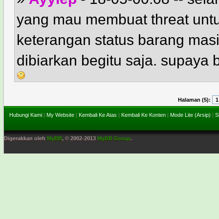
yang mau membuat threat untuk
keterangan status barang masi
dibiarkan begitu saja. supaya 
Halaman (5):
1
Hubungi Kami
|
My Website
|
Kembali Ke Atas
|
Kembali Ke Konten
|
Mode Lite (Arsip)
|
S
Digerakkan oleh
MyBB
, © 2002-2013
MyBB Group
.