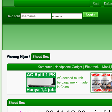
Cari
Daftar
Halo sob!
Warung Hijau
/
Shout Box
Komputer
|
Handphone,Gadget
|
Elektronik
|
Mobil,
AC second murah
berbagai merk, made
in China.
Shout Box