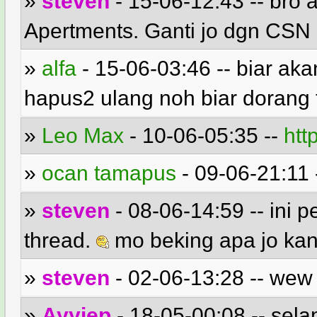
»
steven
- 15-06-12:43 -- bro al
Apertments. Ganti jo dgn CSN
»
alfa
- 15-06-03:46 -- biar aka
hapus2 ulang noh biar dorang 
»
Leo Max
- 10-06-05:35 --
htt
»
ocan tamapus
- 09-06-21:11 -
»
steven
- 08-06-14:59 -- ini p
thread.
mo beking apa jo ka
»
steven
- 02-06-13:28 -- we
»
Ayyiep
- 18-05-00:08 -- sel