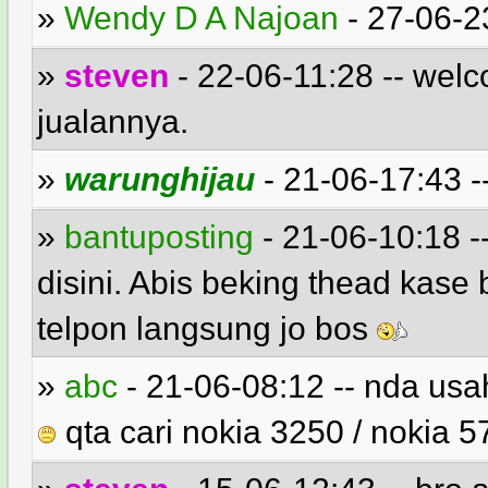
»
Wendy D A Najoan
- 27-06-2
»
steven
- 22-06-11:28 -- wel
jualannya.
»
warunghijau
- 21-06-17:43 -
»
bantuposting
- 21-06-10:18 -
disini. Abis beking thead kase 
telpon langsung jo bos
»
abc
- 21-06-08:12 -- nda usah
qta cari nokia 3250 / nokia 