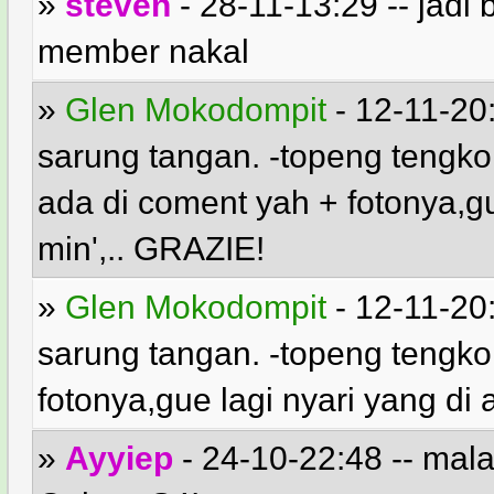
»
steven
- 28-11-13:29 -- jad
member nakal
»
Glen Mokodompit
- 12-11-20:
sarung tangan. -topeng teng
ada di coment yah + fotonya,gu
min',.. GRAZIE!
»
Glen Mokodompit
- 12-11-20:
sarung tangan. -topeng tengko
fotonya,gue lagi nyari yang di
»
Ayyiep
- 24-10-22:48 -- mala