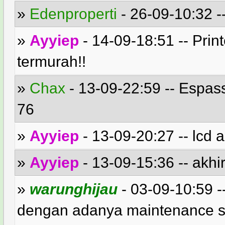
»
Edenproperti
- 26-09-10:32 
»
Ayyiep
- 14-09-18:51 -- Pri
termurah!!
»
Chax
- 13-09-22:59 -- Espas
76
»
Ayyiep
- 13-09-20:27 -- lcd
»
Ayyiep
- 13-09-15:36 -- akhi
»
warunghijau
- 03-09-10:59
dengan adanya maintenance se