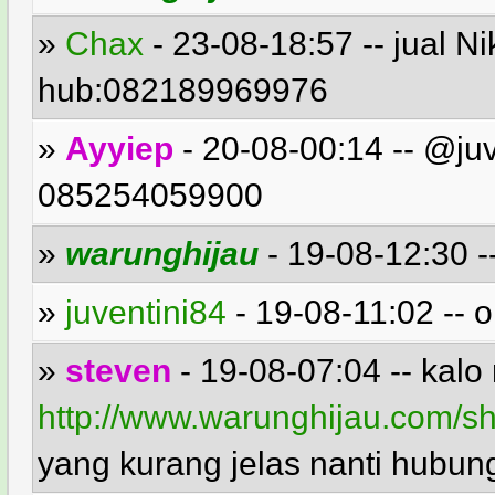
»
Chax
- 23-08-18:57 -- jual 
hub:082189969976
»
Ayyiep
- 20-08-00:14 -- @juve
085254059900
»
warunghijau
- 19-08-12:30 -
»
juventini84
- 19-08-11:02 -- 
»
steven
- 19-08-07:04 -- kalo
http://www.warunghijau.com/s
yang kurang jelas nanti hubun