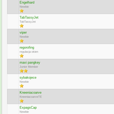
Engelhard
Newbie
TabTassyJet
TabTassyJet
viper
Newbie
regorofing
regulacja okien
maxi pangkey
Junior Member
sybakojece
Newbie
Kneeniacoarve
KneeniacoarveTE
ExpagsCap
Newbie