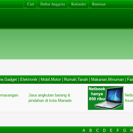
Cari
Daftar Anggota
Kalender
Bantuan
ne,Gadget
|
Elektronik
|
Mobil,Motor
|
Rumah,Tanah
|
Makanan,Minuman
|
Fas
 pemasangan
Jasa angkutan barang &
Netb
pindahan di kota Manado.
Asus
A
B
C
D
E
F
G