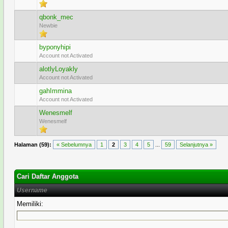
qbonk_mec
Newbie
byponyhipi
Account not Activated
alotlyLoyakly
Account not Activated
gahImmina
Account not Activated
Wenesmelf
Wenesmelf
Halaman (59):
« Sebelumnya
1
2
3
4
5
...
59
Selanjutnya »
Cari Daftar Anggota
Username
Memiliki: