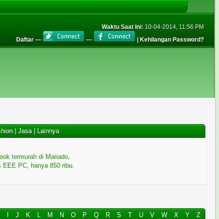
Waktu Saat Ini:
10-04-2014, 11:56 PM
Daftar
—
—
|
Kehilangan Password?
hion
|
Jasa
|
Lainnya
ook termurah di Manado,
 EEE PC, hanya 850 ribu.
H
I
J
K
L
M
N
O
P
Q
R
S
T
U
V
W
X
Y
Z