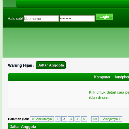
Halo sob!
Warung Hijau
/
Daftar Anggota
Komputer
|
Handpho
Klik untuk detail cara
iklan di sini.
Halaman (59):
« Sebelumnya
1
2
3
4
5
...
59
Selanjutnya »
Daftar Anggota