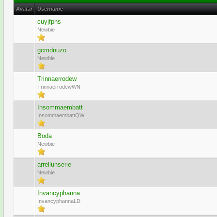
Avatar
Username
cuyjfphs
Newbie
gcmdnuzo
Newbie
Trinnaerrodew
TrinnaerrodewWN
Insommaembatt
InsommaembattQW
Boda
Newbie
arrellunserie
Newbie
Invancyphanna
InvancyphannaLD