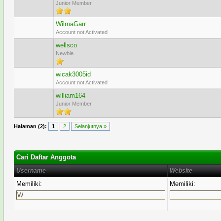
Junior Member
WilmaGarr
Account not Activated
wellsco
Newbie
wicak3005id
Account not Activated
william164
Junior Member
Halaman (2):
1
2
Selanjutnya »
Cari Daftar Anggota
Username
Website
Memiliki:
Memiliki: