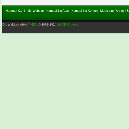
Hubungi Kami
|
My Website
|
Kembali Ke Atas
|
Kembali Ke Konten
|
Mode Lite (Arsip)
|
S
Digerakkan oleh
MyBB
, © 2002-2014
MyBB Group
.