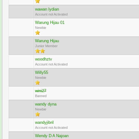
wawan lydian
Account not Activated
Warung Hijau 01
Newbie
Warung Hijau
Junior Member
woodhztv
Account not Activated
Willy55
Newbie
wini27
Banned
wandy dyna
Newbie
wandyjibril
Account not Activated
Wendy D A Najoan