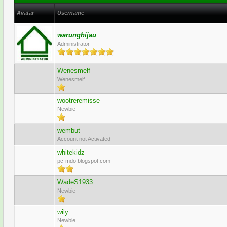
Avatar
Username
warunghijau
Administrator
Wenesmelf
Wenesmelf
wootreremisse
Newbie
wembut
Account not Activated
whitekidz
pc-mdo.blogspot.com
WadeS1933
Newbie
wily
Newbie