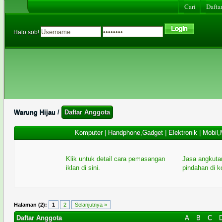
Cari
Daftar
Halo sob!
Warung Hijau
/
Daftar Anggota
Komputer
|
Handphone,Gadget
|
Elektronik
|
Mobil,
Klik untuk detail cara pemasangan
Jasa angkuta
iklan di sini.
pindahan di 
Halaman (2):
1
2
Selanjutnya »
Daftar Anggota
A
B
C