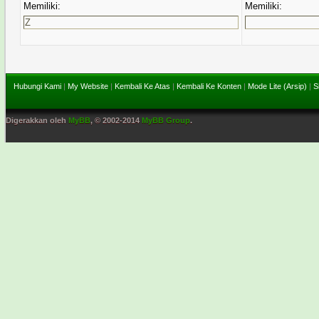
Memiliki:
Memiliki:
Hubungi Kami
|
My Website
|
Kembali Ke Atas
|
Kembali Ke Konten
|
Mode Lite (Arsip)
|
S
Digerakkan oleh
MyBB
, © 2002-2014
MyBB Group
.