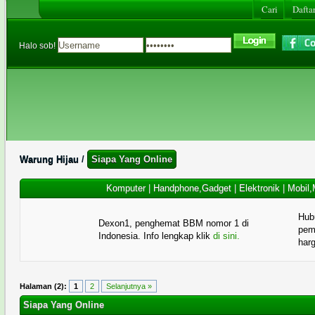
Cari
Daftar
Halo sob!
Warung Hijau
/
Siapa Yang Online
Komputer
|
Handphone,Gadget
|
Elektronik
|
Mobil,
Hub
Dexon1, penghemat BBM nomor 1 di
pema
Indonesia. Info lengkap klik
di sini.
har
Halaman (2):
1
2
Selanjutnya »
Siapa Yang Online