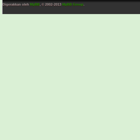
Digerakkan oleh
MyBB
, © 2002-2013
MyBB Group
.