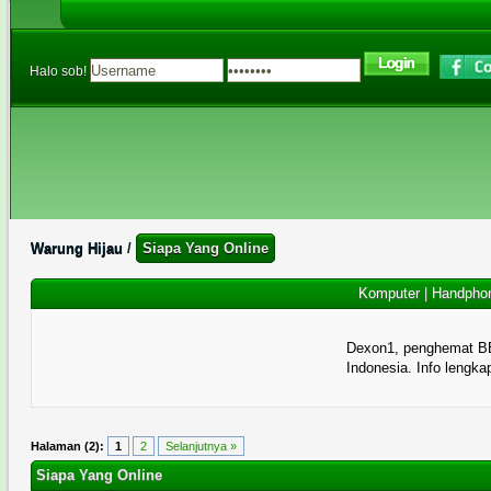
Halo sob!
Warung Hijau
/
Siapa Yang Online
Komputer
|
Handpho
Dexon1, penghemat B
Indonesia. Info lengka
Halaman (2):
1
2
Selanjutnya »
Siapa Yang Online