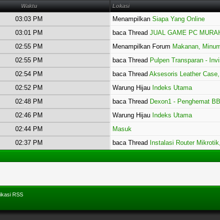
Waktu
Lokasi
03:03 PM
Menampilkan
Siapa Yang Online
03:01 PM
baca Thread
JUAL GAME PC MURA
02:55 PM
Menampilkan Forum
Makanan, Minum
02:55 PM
baca Thread
Pulpen Transparan - Invi
02:54 PM
baca Thread
Aksesoris Leather Case
02:52 PM
Warung Hijau
Indeks Utama
02:48 PM
baca Thread
Dexon1 - Penghemat BB
02:46 PM
Warung Hijau
Indeks Utama
02:44 PM
Masuk
02:37 PM
baca Thread
Instalasi Router Mikroti
ikasi RSS