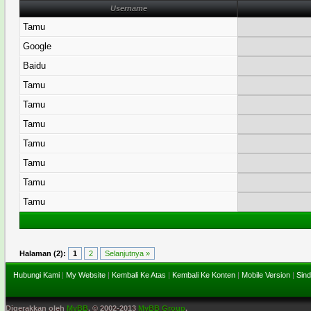
Username
Tamu
Google
Baidu
Tamu
Tamu
Tamu
Tamu
Tamu
Tamu
Tamu
Halaman (2):
1
2
Selanjutnya »
Hubungi Kami
|
My Website
|
Kembali Ke Atas
|
Kembali Ke Konten
|
Mobile Version
|
Sind
Digerakkan oleh
MyBB
, © 2002-2013
MyBB Group
.