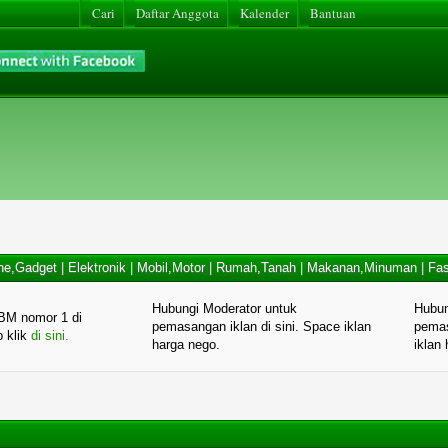
Cari
Daftar Anggota
Kalender
Bantuan
ne,Gadget
|
Elektronik
|
Mobil,Motor
|
Rumah,Tanah
|
Makanan,Minuman
|
Fas
Hubungi Moderator untuk
Hubun
BM nomor 1 di
pemasangan iklan di sini. Space iklan
pemas
p klik
di sini.
harga nego.
iklan