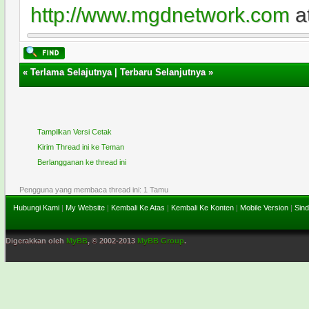
http://www.mgdnetwork.com
a
«
Terlama Selajutnya
|
Terbaru Selanjutnya
»
Tampilkan Versi Cetak
Kirim Thread ini ke Teman
Berlangganan ke thread ini
Pengguna yang membaca thread ini: 1 Tamu
Hubungi Kami
|
My Website
|
Kembali Ke Atas
|
Kembali Ke Konten
|
Mobile Version
|
Sind
Digerakkan oleh
MyBB
, © 2002-2013
MyBB Group
.