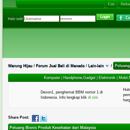
Cari
Daftar
Halo sob!
Warung Hijau
/
Forum Jual Beli di Manado
/
Lain-lain
/
Peluang
Komputer
|
Handphone,Gadget
|
Elektronik
|
Mobil,
Hub
Dexon1, penghemat BBM nomor 1 di
pema
Indonesia. Info lengkap klik
di sini.
har
Share Post:
Peluang Bisnis Produk Kesehatan dari Malaysia