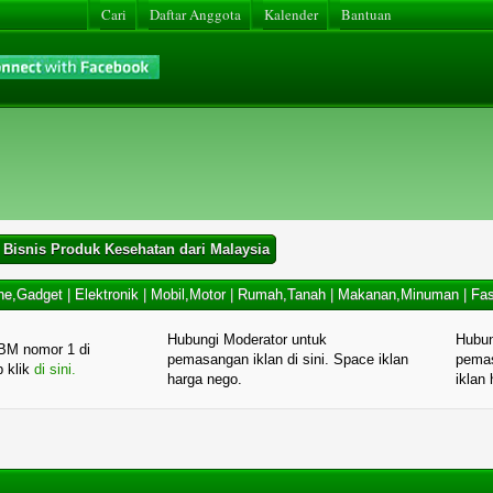
Cari
Daftar Anggota
Kalender
Bantuan
 Bisnis Produk Kesehatan dari Malaysia
ne,Gadget
|
Elektronik
|
Mobil,Motor
|
Rumah,Tanah
|
Makanan,Minuman
|
Fas
Hubungi Moderator untuk
Hubun
BM nomor 1 di
pemasangan iklan di sini. Space iklan
pemas
p klik
di sini.
harga nego.
iklan