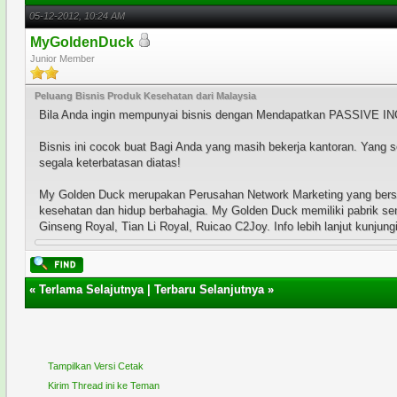
05-12-2012, 10:24 AM
MyGoldenDuck
Junior Member
Peluang Bisnis Produk Kesehatan dari Malaysia
Bila Anda ingin mempunyai bisnis dengan Mendapatkan PASSIVE INC
Bisnis ini cocok buat Bagi Anda yang masih bekerja kantoran. Yang 
segala keterbatasan diatas!
My Golden Duck merupakan Perusahan Network Marketing yang bersta
kesehatan dan hidup berbahagia. My Golden Duck memiliki pabrik sen
Ginseng Royal, Tian Li Royal, Ruicao C2Joy. Info lebih lanjut kunjung
«
Terlama Selajutnya
|
Terbaru Selanjutnya
»
Tampilkan Versi Cetak
Kirim Thread ini ke Teman