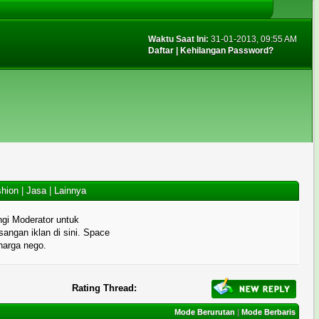
Waktu Saat Ini:
31-01-2013, 09:55 AM
Daftar
|
Kehilangan Password?
hion
|
Jasa
|
Lainnya
gi Moderator untuk
angan iklan di sini. Space
 harga nego.
Rating Thread:
Mode Berurutan
|
Mode Berbaris