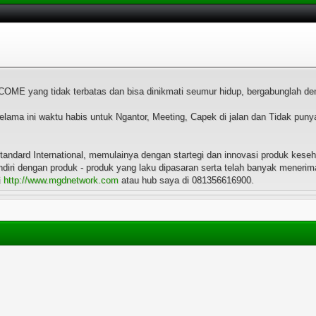
OME yang tidak terbatas dan bisa dinikmati seumur hidup, bergabunglah d
selama ini waktu habis untuk Ngantor, Meeting, Capek di jalan dan Tidak p
ndard International, memulainya dengan startegi dan innovasi produk keseh
diri dengan produk - produk yang laku dipasaran serta telah banyak meneri
i
http://www.mgdnetwork.com
atau hub saya di 081356616900.