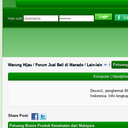
Halo sob!
Warung Hijau
/
Forum Jual Beli di Manado
/
Lain-lain
/
Peluang
Komputer
|
Handpho
Dexon1, penghemat B
Indonesia. Info lengka
0 Memberi Suara - 0 Rata-rata
1
2
3
4
5
Share Post:
Peluang Bisnis Produk Kesehatan dari Malaysia