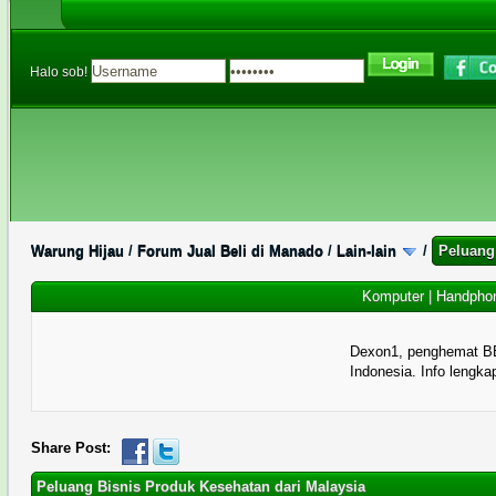
Halo sob!
Warung Hijau
/
Forum Jual Beli di Manado
/
Lain-lain
/
Peluang
Komputer
|
Handpho
Dexon1, penghemat B
Indonesia. Info lengka
0 Memberi Suara - 0 Rata-rata
1
2
3
4
5
Share Post:
Peluang Bisnis Produk Kesehatan dari Malaysia