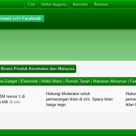
Cari
Daftar Anggota
Kalender
Bantuan
 Bisnis Produk Kesehatan dari Malaysia
ne,Gadget
|
Elektronik
|
Mobil,Motor
|
Rumah,Tanah
|
Makanan,Minuman
|
Fas
Hubungi Moderator untuk
Hubun
BM nomor 1 di
pemasangan iklan di sini. Space iklan
pemas
p klik
di sini.
harga nego.
iklan