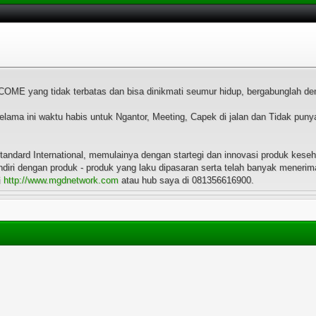
OME yang tidak terbatas dan bisa dinikmati seumur hidup, bergabunglah d
selama ini waktu habis untuk Ngantor, Meeting, Capek di jalan dan Tidak p
ndard International, memulainya dengan startegi dan innovasi produk keseh
diri dengan produk - produk yang laku dipasaran serta telah banyak meneri
i
http://www.mgdnetwork.com
atau hub saya di 081356616900.