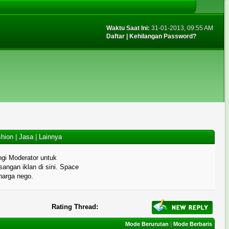
Waktu Saat Ini:
31-01-2013, 09:55 AM
Daftar
|
Kehilangan Password?
hion
|
Jasa
|
Lainnya
gi Moderator untuk
angan iklan di sini. Space
 harga nego.
Rating Thread:
Mode Berurutan
|
Mode Berbaris