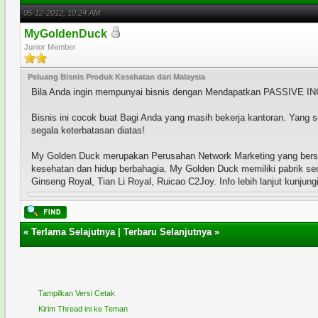
05-12-2012, 10:24 AM
MyGoldenDuck
Junior Member
Peluang Bisnis Produk Kesehatan dari Malaysia
Bila Anda ingin mempunyai bisnis dengan Mendapatkan PASSIVE INC
Bisnis ini cocok buat Bagi Anda yang masih bekerja kantoran. Yang 
segala keterbatasan diatas!
My Golden Duck merupakan Perusahan Network Marketing yang bersta
kesehatan dan hidup berbahagia. My Golden Duck memiliki pabrik sen
Ginseng Royal, Tian Li Royal, Ruicao C2Joy. Info lebih lanjut kunjung
«
Terlama Selajutnya
|
Terbaru Selanjutnya
»
Tampilkan Versi Cetak
Kirim Thread ini ke Teman