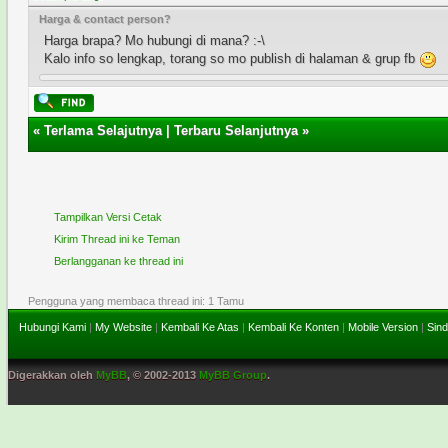
Harga & contact person?
Harga brapa? Mo hubungi di mana? :-\
Kalo info so lengkap, torang so mo publish di halaman & grup fb
«
Terlama Selajutnya
|
Terbaru Selanjutnya
»
Tampilkan Versi Cetak
Kirim Thread ini ke Teman
Berlangganan ke thread ini
Pengguna yang membaca thread ini: 1 Tamu
Hubungi Kami
|
My Website
|
Kembali Ke Atas
|
Kembali Ke Konten
|
Mobile Version
|
Sind
Digerakkan oleh
MyBB
, © 2002-2013
MyBB Group
.