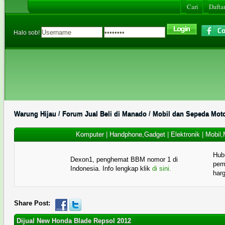
Cari
Daftar
Halo sob!
Warung Hijau
/
Forum Jual Beli di Manado
/
Mobil dan Sepeda Mot
Komputer
|
Handphone,Gadget
|
Elektronik
|
Mobil,
Hub
Dexon1, penghemat BBM nomor 1 di
pema
Indonesia. Info lengkap klik
di sini.
har
Share Post:
Dijual New Honda Blade Repsol 2012