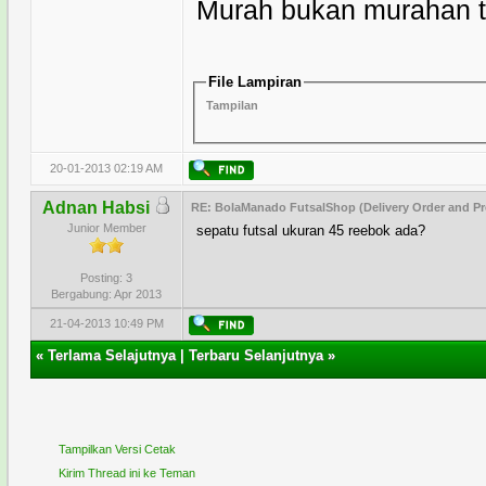
Murah bukan murahan ta
File Lampiran
Tampilan
20-01-2013 02:19 AM
Adnan Habsi
RE: BolaManado FutsalShop (Delivery Order and Pr
Junior Member
sepatu futsal ukuran 45 reebok ada?
Posting: 3
Bergabung: Apr 2013
21-04-2013 10:49 PM
«
Terlama Selajutnya
|
Terbaru Selanjutnya
»
Tampilkan Versi Cetak
Kirim Thread ini ke Teman