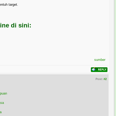
ntuh target.
e di sini:
sumber
Post:
#2
mpuan
asa
a