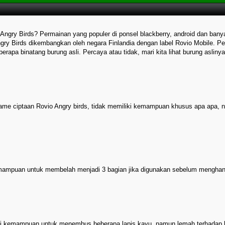
Angry Birds? Permainan yang populer di ponsel blackberry, android dan ban
ry Birds dikembangkan oleh negara Finlandia dengan label Rovio Mobile. Pe
berapa binatang burung asli. Percaya atau tidak, mari kita lihat burung aslin
 game ciptaan Rovio Angry birds, tidak memiliki kemampuan khusus apa ap
kemampuan untuk membelah menjadi 3 bagian jika digunakan sebelum menghan
liki kemampuan untuk menembus beberapa lapis kayu, namun lemah terhadap 