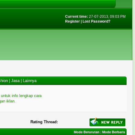
Current time:
27-07-2013, 09:03 PM
Register
|
Lost Password?
hion
|
Jasa
|
Lainnya
i untuk info lengkap cara
an iklan.
Rating Thread:
Mode Berurutan
|
Mode Berbaris