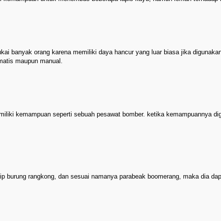
ukai banyak orang karena memiliki daya hancur yang luar biasa jika digunak
omatis maupun manual.
memiliki kemampuan seperti sebuah pesawat bomber. ketika kemampuannya dig
irip burung rangkong, dan sesuai namanya parabeak boomerang, maka dia dap