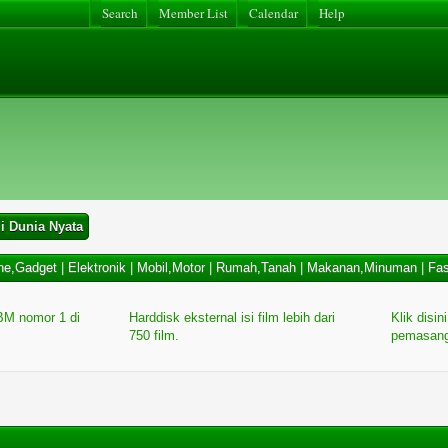
Search
Member List
Calendar
Help
i Dunia Nyata
ne,Gadget
|
Elektronik
|
Mobil,Motor
|
Rumah,Tanah
|
Makanan,Minuman
|
Fas
M nomor 1 di
Harddisk eksternal isi film lebih dari
Klik disin
750 film.
pemasang