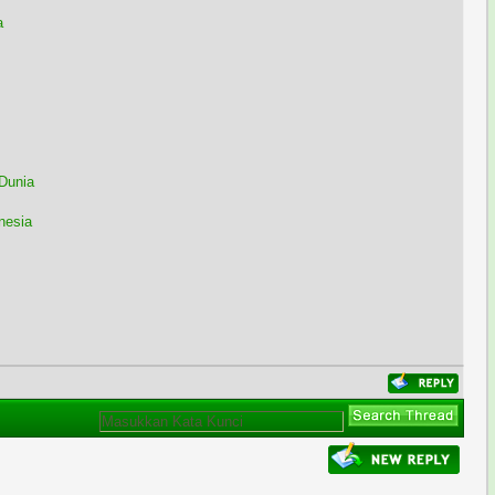
a
Dunia
nesia