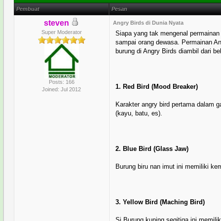
Pembuat
Pesan
steven
Angry Birds di Dunia Nyata
Super Moderator
Siapa yang tak mengenal permainan 
sampai orang dewasa. Permainan Ang
burung di Angry Birds diambil dari be
Posts: 166
1. Red Bird (Mood Breaker)
Joined: Jul 2012
Karakter angry bird pertama dalam
(kayu, batu, es).
2. Blue Bird (Glass Jaw)
Burung biru nan imut ini memiliki 
3. Yellow Bird (Maching Bird)
Si Burung kuning segitiga ini memi