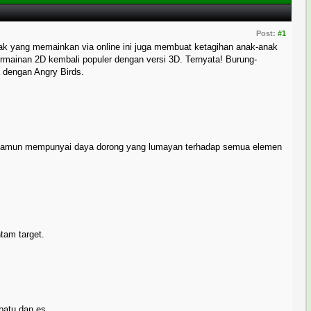
Post:
#1
yak yang memainkan via online ini juga membuat ketagihan anak-anak
rmainan 2D kembali populer dengan versi 3D. Ternyata! Burung-
ya dengan Angry Birds.
a, namun mempunyai daya dorong yang lumayan terhadap semua elemen
tam target.
batu dan es