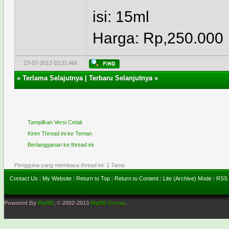
isi: 15ml
Harga: Rp,250.000
23-07-2013 03:31 AM
«
Terlama Selajutnya
|
Terbaru Selanjutnya
»
Tampilkan Versi Cetak
Kirim Thread ini ke Teman
Berlangganan ke thread ini
Pengguna yang membaca thread ini: 1 Tamu
Contact Us
|
My Website
|
Return to Top
|
Return to Content
|
Lite (Archive) Mode
|
RSS 
Powered By
MyBB
, © 2002-2013
MyBB Group
.