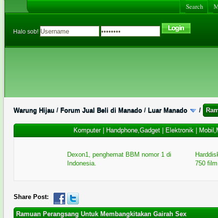
Search
Me
Halo sob!
Warung Hijau
/
Forum Jual Beli di Manado
/
Luar Manado
/
Ram
Komputer
|
Handphone,Gadget
|
Elektronik
|
Mobil,
Dexon1, penghemat BBM nomor 1 di
Harddisk
Indonesia.
750 film
Share Post:
Ramuan Perangsang Untuk Membangkitakan Gairah Sex