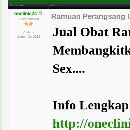
Pembuat
Pesan
onclinic24
Ramuan Perangsang U
Junior Member
Jual Obat R
Posts: 2
Joined: Jul 2013
Membangkitk
Sex....
Info Lengkap 
http://onecli